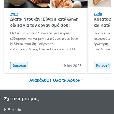
Υγεία
Υγεία
Δίαιτα Ντουκάν: Είναι η κατάλληλη
Κρεατοφαγ
δίαιτα για τον οργανισμό σου;
και Κατά 
Θέλεις να χάσεις 5 κιλά σε μία περίπου
Πόσο εύκολα
εβδομάδα και να μην τα πάρεις ποτέ ξανά;
περισσότερε
Η δίαιτα που δημιούργησε
ερώτηση, η 
ο διατροφολόγος Pierre Dukan το 2000
«πολύ εύκο
μπορεί να δώσει τέτοιες υποσχέσεις.
τρώω κρέας
Χαμηλές σε λιπαρά πηγές πρωτεϊνών,
ελάχιστοι εί
δημητριακά ολικής άλεσης, άφθονο νερό,
ακόμα λιγότε
19 Ιαν 2026
διατροφή
διατροφή
και ένας ημερήσιος περίπατος 20 λεπτών
γιατί θα πρ
είναι τα κλειδιά της.
τρώνε κρέας
Ανακάλυψε Όλα τα Άρθρα
Σχετικά με εμάς
Η Εταιρεία