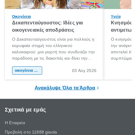
Οικογένεια
Υγεία
Δεκαπενταύγουστος: Ιδέες για
Κνησμός: 
οικογενειακές αποδράσεις
αντιμετωπ
Ο Δεκαπενταύγουστος είναι για πολλούς η
Ο κνησμός ε
κορυφαία στιγμή του ελληνικού
την ανάγκη 
καλοκαιριού: μια γιορτή που συνδυάζει την
αποτελεί έν
παράδοση με τις διακοπές και δίνει την
συμπτώματα
αφορμή για ταξίδια σε κάθε γωνιά της
άνθρωποι κά
03 Αύγ 2026
χώρας. Είτε πρόκειται για λίγες μέρες
οικογένεια & παιδί
πληροφορίες 
ξεγνοιασιάς είτε για μια σύντομη εξόρμηση.
καθώς μπορε
επιμένει για
Ανακάλυψε Όλα τα Άρθρα
Σχετικά με εμάς
Η Εταιρεία
Προβολή στο 11888 giaola