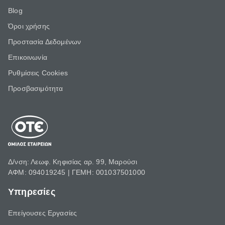
Blog
Όροι χρήσης
Προστασία Δεδομένων
Επικοινωνία
Ρυθμίσεις Cookies
Προσβασιμότητα
Δ/νση: Λεωφ. Κηφισίας αρ. 99, Μαρούσι
ΑΦΜ: 094019245 | ΓΕΜΗ: 001037501000
Υπηρεσίες
Επείγουσες Εργασίες