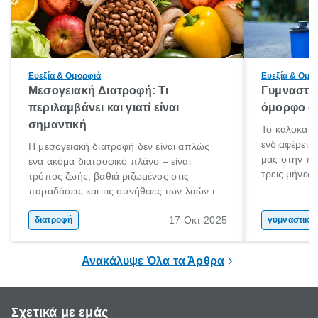
Ευεξία & Ομορφιά
Ευεξία & Ομο
Μεσογειακή Διατροφή: Τι
Γυμναστικ
περιλαμβάνει και γιατί είναι
όμορφο σώ
σημαντική
Το καλοκαίρ
ενδιαφέρει 
Η μεσογειακή διατροφή δεν είναι απλώς
μας στην πα
ένα ακόμα διατροφικό πλάνο – είναι
τρεις μήνες 
τρόπος ζωής, βαθιά ριζωμένος στις
Αύγουστο γι
παραδόσεις και τις συνήθειες των λαών της
στόχο; Μην 
Μεσογείου. Βασισμένη σε φρέσκα, φυσικά
σου! Δεν είν
17 Οκτ 2025
και ανεπεξέργαστα υλικά, αυτή η διατροφή
διατροφή
γυμναστική
καλοκαίρι σ
έχει αναγνωριστεί παγκοσμίως ως μια από
στο γυμναστ
τις πιο υγιεινές επιλογές διατροφής.
Ανακάλυψε Όλα τα Άρθρα
βέβαια να σ
Σχετικά με εμάς