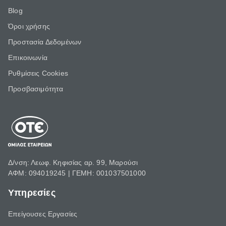
Blog
Όροι χρήσης
Προστασία Δεδομένων
Επικοινωνία
Ρυθμίσεις Cookies
Προσβασιμότητα
Δ/νση: Λεωφ. Κηφισίας αρ. 99, Μαρούσι
ΑΦΜ: 094019245 | ΓΕΜΗ: 001037501000
Υπηρεσίες
Επείγουσες Εργασίες