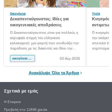
Οικογένεια
Υγεία
Δεκαπενταύγουστος: Ιδέες για
Κνησμός: 
οικογενειακές αποδράσεις
αντιμετωπ
Ο Δεκαπενταύγουστος είναι για πολλούς η
Ο κνησμός ε
κορυφαία στιγμή του ελληνικού
την ανάγκη 
καλοκαιριού: μια γιορτή που συνδυάζει την
αποτελεί έν
παράδοση με τις διακοπές και δίνει την
συμπτώματα
αφορμή για ταξίδια σε κάθε γωνιά της
άνθρωποι κά
03 Αύγ 2026
χώρας. Είτε πρόκειται για λίγες μέρες
οικογένεια & παιδί
πληροφορίες 
ξεγνοιασιάς είτε για μια σύντομη εξόρμηση.
καθώς μπορε
επιμένει για
Ανακάλυψε Όλα τα Άρθρα
Σχετικά με εμάς
Η Εταιρεία
Προβολή στο 11888 giaola