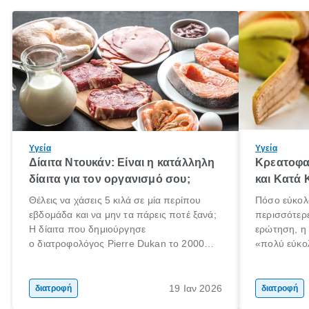
Υγεία
Υγεία
Δίαιτα Ντουκάν: Είναι η κατάλληλη
Κρεατοφα
δίαιτα για τον οργανισμό σου;
και Κατά 
Θέλεις να χάσεις 5 κιλά σε μία περίπου
Πόσο εύκολ
εβδομάδα και να μην τα πάρεις ποτέ ξανά;
περισσότερ
Η δίαιτα που δημιούργησε
ερώτηση, η
ο διατροφολόγος Pierre Dukan το 2000
«πολύ εύκο
μπορεί να δώσει τέτοιες υποσχέσεις.
τρώω κρέας
Χαμηλές σε λιπαρά πηγές πρωτεϊνών,
ελάχιστοι εί
δημητριακά ολικής άλεσης, άφθονο νερό,
ακόμα λιγότ
19 Ιαν 2026
διατροφή
διατροφή
και ένας ημερήσιος περίπατος 20 λεπτών
γιατί θα πρ