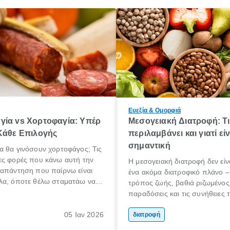
Ευεξία & Ομορφιά
γία vs Χορτοφαγία: Υπέρ
Μεσογειακή Διατροφή: Τι
Κάθε Eπιλογής
περιλαμβάνει και γιατί είν
σημαντική
α θα γινόσουν χορτοφάγος; Τις
ες φορές που κάνω αυτή την
Η μεσογειακή διατροφή δεν εί
 απάντηση που παίρνω είναι
ένα ακόμα διατροφικό πλάνο – 
λα, όποτε θέλω σταματάω να
τρόπος ζωής, βαθιά ριζωμένος
». Από όσους το λένε όμως
παραδόσεις και τις συνήθειες
ναι εκείνοι που το εννοούν και
Μεσογείου. Βασισμένη σε φρέ
εροι εκείνοι που το κάνουν. Και
05 Ιαν 2026
και ανεπεξέργαστα υλικά, αυτή
διατροφή
έπει όλοι να σταματήσουν να
έχει αναγνωριστεί παγκοσμίως