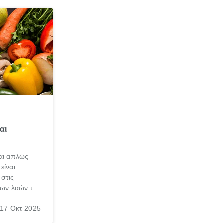
αι
ναι απλώς
είναι
 στις
 των λαών της
σκα, φυσικά
17 Οκτ 2025
 η διατροφή
 ως μια από