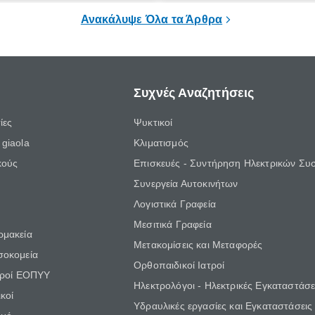
;
τις πιο υγιεινές επιλογές διατρ
Ανακάλυψε Όλα τα Άρθρα
Συχνές Αναζητήσεις
ίες
Ψυκτικοί
giaola
Κλιματισμός
κούς
Επισκευές - Συντήρηση Ηλεκτρικών Συ
Συνεργεία Αυτοκινήτων
Λογιστικά Γραφεία
Μεσιτικά Γραφεία
ρμακεία
Μετακομίσεις και Μεταφορές
σοκομεία
Ορθοπαιδικοί Ιατροί
τροί ΕΟΠΥΥ
Ηλεκτρολόγοι - Ηλεκτρικές Εγκαταστάσε
κοί
Υδραυλικές εργασίες και Εγκαταστάσεις