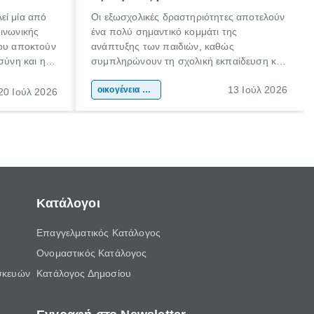
εί μία από
Οι εξωσχολικές δραστηριότητες αποτελούν
οινωνικής
ένα πολύ σημαντικό κομμάτι της
που αποκτούν
ανάπτυξης των παιδιών, καθώς
σύνη και η
συμπληρώνουν τη σχολική εκπαίδευση και
ιδιαίτερα
συμβάλλουν ουσιαστικά στη διαμόρφωση
13 Ιούλ 2026
κάθε
της προσωπικότητας, της κοινωνικότητας
οικογένεια & παιδί
20 Ιούλ 2026
ται από
και των δεξιοτήτων τους. Δεν είναι απλώς
ώσεις.
ένας τρόπος για να περνάει το παιδί τον
ελεύθερο χρόνο του.
Κατάλογοι
Επαγγελματικός Κατάλογος
Ονομαστικός Κατάλογος
σκευών
Κατάλογος Δημοσίου