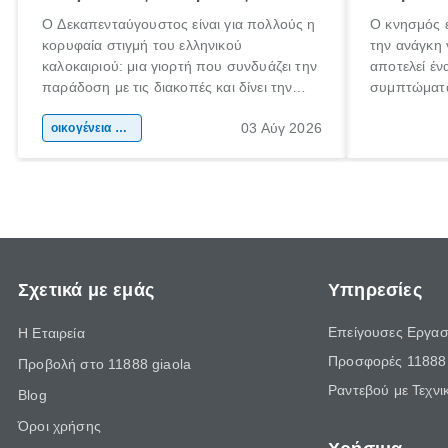
Ο Δεκαπενταύγουστος είναι για πολλούς η
Ο κνησμός ε
κορυφαία στιγμή του ελληνικού
την ανάγκη 
καλοκαιριού: μια γιορτή που συνδυάζει την
αποτελεί έν
παράδοση με τις διακοπές και δίνει την
συμπτώματα
αφορμή για ταξίδια σε κάθε γωνιά της
άνθρωποι κά
03 Αύγ 2026
χώρας. Είτε πρόκειται για λίγες μέρες
οικογένεια & παιδί
πληροφορίες
ξεγνοιασιάς είτε για μια σύντομη εξόρμηση.
καθώς μπορε
επιμένει γι
Σχετικά με εμάς
Υπηρεσίες
Επείγουσες Εργασ
Η Εταιρεία
Προσφορές 11888 
Προβολή στο 11888 giaola
Ραντεβού με Τεχνι
Blog
Όροι χρήσης