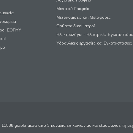
Λογιστικά Γραφεία
Μεσιτικά Γραφεία
ρμακεία
Μετακομίσεις και Μεταφορές
σοκομεία
Ορθοπαιδικοί Ιατροί
τροί ΕΟΠΥΥ
Ηλεκτρολόγοι - Ηλεκτρικές Εγκαταστάσε
κοί
Υδραυλικές εργασίες και Εγκαταστάσεις
θμό
11888 giaola μέσα από 3 κανάλια επικοινωνίας και εξασφάλισε τη μ