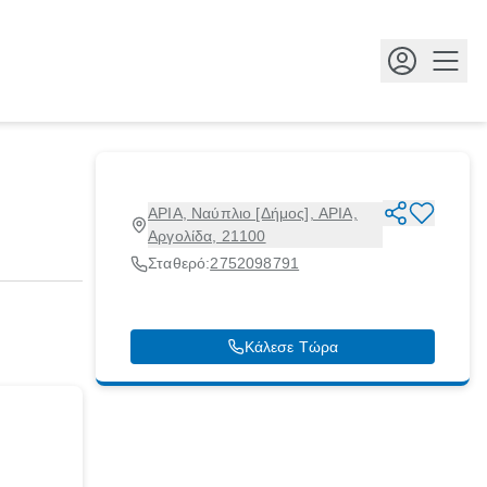
Κουμ
ΑΡΙΑ, Ναύπλιο [Δήμος], ΑΡΙΑ,
Αργολίδα, 21100
Σταθερό:
2752098791
Κάλεσε Τώρα