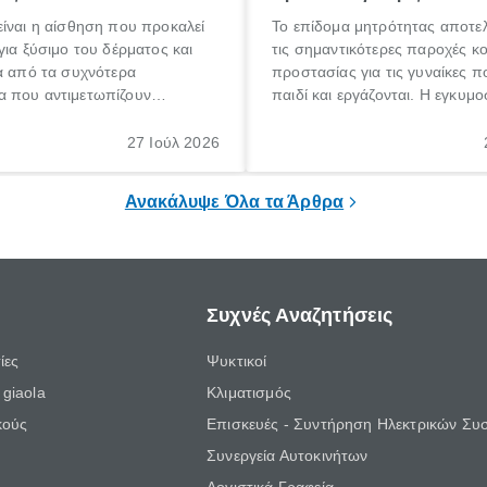
ίναι η αίσθηση που προκαλεί
Το επίδομα μητρότητας αποτελ
για ξύσιμο του δέρματος και
τις σημαντικότερες παροχές κ
α από τα συχνότερα
προστασίας για τις γυναίκες 
 που αντιμετωπίζουν
παιδί και εργάζονται. Η εγκυμο
θε ηλικίας. Πολλοί αναζητούν
γέννηση ενός παιδιού είναι μια 
 για το «κνησμός τι είναι»,
σημαντική περίοδος στη ζωή 
27 Ιούλ 2026
ί να εμφανιστεί ξαφνικά ή να
οικογένειας, η οποία συνοδεύε
α μεγάλο χρονικό διάστημα.
αυξημένες ανάγκες και υποχρε
Ανακάλυψε Όλα τα Άρθρα
Συχνές Αναζητήσεις
ίες
Ψυκτικοί
giaola
Κλιματισμός
κούς
Επισκευές - Συντήρηση Ηλεκτρικών Συ
Συνεργεία Αυτοκινήτων