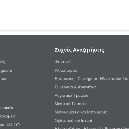
Συχνές Αναζητήσεις
ίες
Ψυκτικοί
giaola
Κλιματισμός
κούς
Επισκευές - Συντήρηση Ηλεκτρικών Συ
Συνεργεία Αυτοκινήτων
Λογιστικά Γραφεία
Μεσιτικά Γραφεία
ρμακεία
Μετακομίσεις και Μεταφορές
σοκομεία
Ορθοπαιδικοί Ιατροί
τροί ΕΟΠΥΥ
Ηλεκτρολόγοι - Ηλεκτρικές Εγκαταστάσε