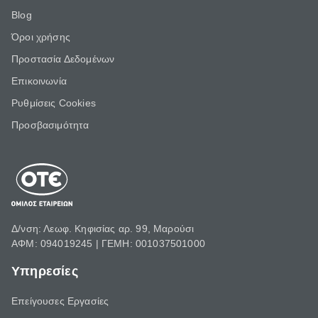
Blog
Όροι χρήσης
Προστασία Δεδομένων
Επικοινωνία
Ρυθμίσεις Cookies
Προσβασιμότητα
Δ/νση: Λεωφ. Κηφισίας αρ. 99, Μαρούσι
ΑΦΜ: 094019245 | ΓΕΜΗ: 001037501000
Υπηρεσίες
Επείγουσες Εργασίες