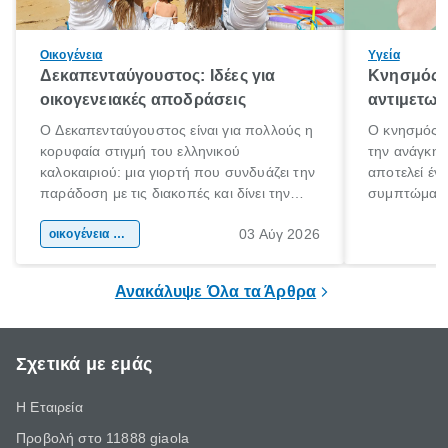
Οικογένεια
Υγεία
Δεκαπενταύγουστος: Ιδέες για
Κνησμός: 
οικογενειακές αποδράσεις
αντιμετωπ
Ο Δεκαπενταύγουστος είναι για πολλούς η
Ο κνησμός ε
κορυφαία στιγμή του ελληνικού
την ανάγκη 
καλοκαιριού: μια γιορτή που συνδυάζει την
αποτελεί έν
παράδοση με τις διακοπές και δίνει την
συμπτώματα
αφορμή για ταξίδια σε κάθε γωνιά της
άνθρωποι κά
03 Αύγ 2026
χώρας. Είτε πρόκειται για λίγες μέρες
οικογένεια & παιδί
πληροφορίες 
ξεγνοιασιάς είτε για μια σύντομη εξόρμηση.
καθώς μπορε
επιμένει για
Ανακάλυψε Όλα τα Άρθρα
Σχετικά με εμάς
Η Εταιρεία
Προβολή στο 11888 giaola