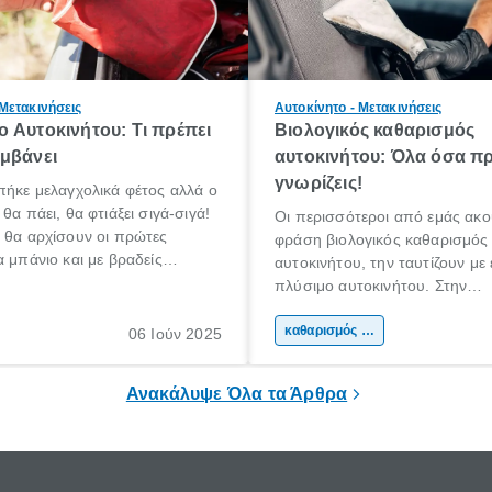
 Μετακινήσεις
Αυτοκίνητο - Μετακινήσεις
 Αυτοκινήτου: Τι πρέπει
Βιολογικός καθαρισμός
μβάνει
αυτοκινήτου: Όλα όσα πρ
γνωρίζεις!
πήκε μελαγχολικά φέτος αλλά ο
θα πάει, θα φτιάξει σιγά-σιγά!
Οι περισσότεροι από εμάς ακο
 θα αρχίσουν οι πρώτες
φράση βιολογικός καθαρισμός
α μπάνιο και με βραδείς
αυτοκινήτου, την ταυτίζουν με
αρχίσουμε κάποιοι να
πλύσιμο αυτοκινήτου. Στην
για διακοπές!
πραγματικότητα όμως, δεν είναι
βιολογικός καθαρισμός αυτοκιν
καθαρισμός αυτοκινήτου
06 Ιούν 2025
ουσιαστικά ένας βαθύτερος κ
του εσωτερικού μέρους ενός α
Ανακάλυψε Όλα τα Άρθρα