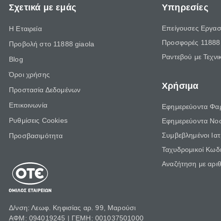
Σχετικά με εμάς
Υπηρεσίες
Επείγουσες Εργασ
Η Εταιρεία
Προσφορές 11888 
Προβολή στο 11888 giaola
Ραντεβού με Τεχνι
Blog
Όροι χρήσης
Χρήσιμα
Προστασία Δεδομένων
Επικοινωνία
Εφημερεύοντα Φα
Ρυθμίσεις Cookies
Εφημερεύοντα Νο
Συμβεβλημένοι Ια
Προσβασιμότητα
Ταχυδρομικοί Κωδι
Αναζήτηση με αρι
Δ/νση: Λεωφ. Κηφισίας αρ. 99, Μαρούσι
ΑΦΜ: 094019245 | ΓΕΜΗ: 001037501000