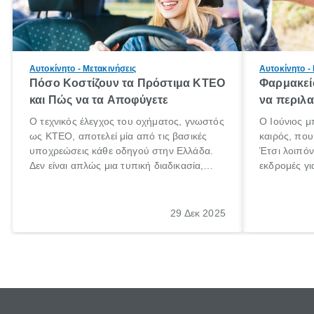
Αυτοκίνητο - Μετακινήσεις
Αυτοκίνητο -
Πόσο Κοστίζουν τα Πρόστιμα ΚΤΕΟ
Φαρμακείο
και Πώς να τα Αποφύγετε
να περιλα
Ο τεχνικός έλεγχος του οχήματος, γνωστός
Ο Ιούνιος μ
ως ΚΤΕΟ, αποτελεί μία από τις βασικές
καιρός, που 
υποχρεώσεις κάθε οδηγού στην Ελλάδα.
Έτσι λοιπόν
Δεν είναι απλώς μια τυπική διαδικασία,
εκδρομές γι
αλλά ένα ουσιαστικό μέτρο για την
ρυθμούς θα 
ασφάλεια των επιβατών, των άλλων
πηγαίνουμε 
οδηγών και του περιβάλλοντος. Ωστόσο,
29 Δεκ 2025
πολλοί ιδιοκτήτες οχημάτων αμελούν την
προθεσμία του ελέγχου.