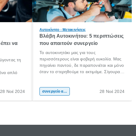
Αυτοκίνητο - Μετακινήσεις
Βλάβη Αυτοκινήτου: 5 περιπτώσεις
έπει να
που απαιτούν συνεργείο
Το αυτοκινητάκι μας για τους
περισσότερους είναι φοβερή ευκολία. Μας
ύγοντας τη
πηγαίνει παντού, δε παραπονιέται και μόνο
όταν το στερηθούμε το εκτιμάμε. Σίγουρα
 ένα απλό
κάποιοι το προσέχουν ιδιαιτέρως και το
φροντίζουν συχνά! Είμαστε όμως και εμείς,
 το ίδιο. Ο
που αν παρουσιαστεί μία βλάβη (ειδικά αν
28 Νοέ 2024
28 Νοέ 2024
ήτου, είναι
συνεργείο αυτοκινήτου
δε τη θεωρούμε σοβαρή) θα αναβάλουμε
αθαρισμός
το να πάμε στο συνεργείο, ξανά και ξανά.
μαξιού.