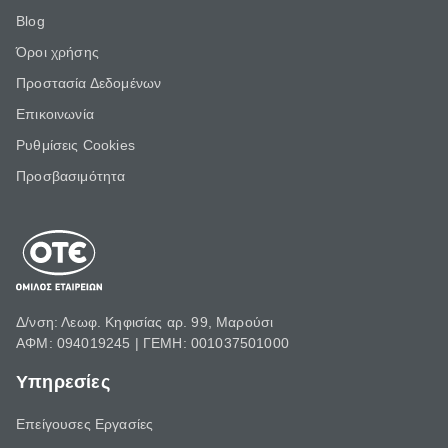
Blog
Όροι χρήσης
Προστασία Δεδομένων
Επικοινωνία
Ρυθμίσεις Cookies
Προσβασιμότητα
Δ/νση: Λεωφ. Κηφισίας αρ. 99, Μαρούσι
ΑΦΜ: 094019245 | ΓΕΜΗ: 001037501000
Υπηρεσίες
Επείγουσες Εργασίες