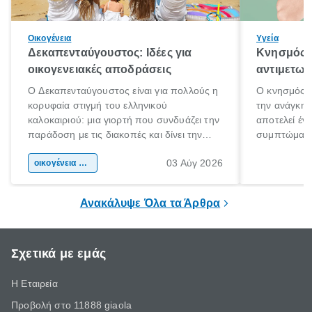
Οικογένεια
Υγεία
Δεκαπενταύγουστος: Ιδέες για
Κνησμός: 
οικογενειακές αποδράσεις
αντιμετωπ
Ο Δεκαπενταύγουστος είναι για πολλούς η
Ο κνησμός ε
κορυφαία στιγμή του ελληνικού
την ανάγκη 
καλοκαιριού: μια γιορτή που συνδυάζει την
αποτελεί έν
παράδοση με τις διακοπές και δίνει την
συμπτώματα
αφορμή για ταξίδια σε κάθε γωνιά της
άνθρωποι κά
03 Αύγ 2026
χώρας. Είτε πρόκειται για λίγες μέρες
οικογένεια & παιδί
πληροφορίες 
ξεγνοιασιάς είτε για μια σύντομη εξόρμηση.
καθώς μπορε
επιμένει για
Ανακάλυψε Όλα τα Άρθρα
Σχετικά με εμάς
Η Εταιρεία
Προβολή στο 11888 giaola