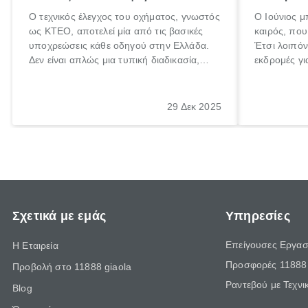
Ο τεχνικός έλεγχος του οχήματος, γνωστός
Ο Ιούνιος μ
ως ΚΤΕΟ, αποτελεί μία από τις βασικές
καιρός, που 
υποχρεώσεις κάθε οδηγού στην Ελλάδα.
Έτσι λοιπόν
Δεν είναι απλώς μια τυπική διαδικασία,
εκδρομές γι
αλλά ένα ουσιαστικό μέτρο για την
ρυθμούς θα 
ασφάλεια των επιβατών, των άλλων
πηγαίνουμε 
οδηγών και του περιβάλλοντος. Ωστόσο,
29 Δεκ 2025
πολλοί ιδιοκτήτες οχημάτων αμελούν την
προθεσμία του ελέγχου.
Σχετικά με εμάς
Υπηρεσίες
Επείγουσες Εργασ
Η Εταιρεία
Προσφορές 11888 
Προβολή στο 11888 giaola
Ραντεβού με Τεχνι
Blog