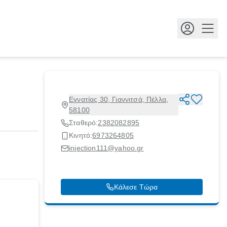
Κουμ
Εγνατίας 30, Γιαννιτσά, Πέλλα,
58100
Σταθερό:
2382082895
Κινητό:
6973264805
injection111@yahoo.gr
Κάλεσε Τώρα