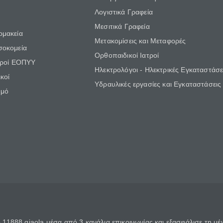
Λογιστικά Γραφεία
Μεσιτικά Γραφεία
ρμακεία
Μετακομίσεις και Μεταφορές
σοκομεία
Ορθοπαιδικοί Ιατροί
τροί ΕΟΠΥΥ
Ηλεκτρολόγοι - Ηλεκτρικές Εγκαταστάσε
κοί
Υδραυλικές εργασίες και Εγκαταστάσεις
θμό
11888 giaola μέσα από 3 κανάλια επικοινωνίας και εξασφάλισε τη μ