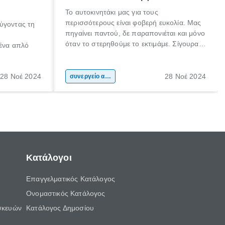
Το αυτοκινητάκι μας για τους
περισσότερους είναι φοβερή ευκολία. Μας
ύγοντας τη
πηγαίνει παντού, δε παραπονιέται και μόνο
όταν το στερηθούμε το εκτιμάμε. Σίγουρα
 ένα απλό
κάποιοι το προσέχουν ιδιαιτέρως και το
φροντίζουν συχνά! Είμαστε όμως και εμείς,
 το ίδιο. Ο
που αν παρουσιαστεί μία βλάβη (ειδικά αν
28 Νοέ 2024
28 Νοέ 2024
ήτου, είναι
συνεργείο αυτοκινήτου
δε τη θεωρούμε σοβαρή) θα αναβάλουμε
αθαρισμός
το να πάμε στο συνεργείο, ξανά και ξανά.
μαξιού.
Κατάλογοι
Επαγγελματικός Κατάλογος
Ονομαστικός Κατάλογος
σκευών
Κατάλογος Δημοσίου