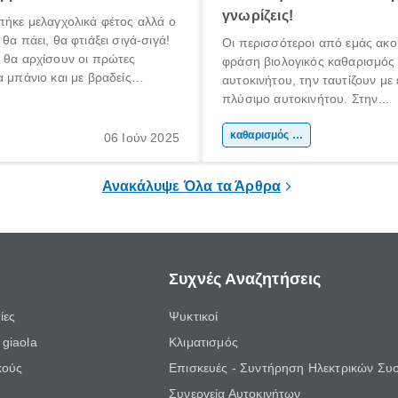
γνωρίζεις!
πήκε μελαγχολικά φέτος αλλά ο
θα πάει, θα φτιάξει σιγά-σιγά!
Οι περισσότεροι από εμάς ακο
 θα αρχίσουν οι πρώτες
φράση βιολογικός καθαρισμός
α μπάνιο και με βραδείς
αυτοκινήτου, την ταυτίζουν με
αρχίσουμε κάποιοι να
πλύσιμο αυτοκινήτου. Στην
για διακοπές!
πραγματικότητα όμως, δεν είναι
βιολογικός καθαρισμός αυτοκιν
καθαρισμός αυτοκινήτου
06 Ιούν 2025
ουσιαστικά ένας βαθύτερος κ
του εσωτερικού μέρους ενός α
Ανακάλυψε Όλα τα Άρθρα
Συχνές Αναζητήσεις
ίες
Ψυκτικοί
giaola
Κλιματισμός
κούς
Επισκευές - Συντήρηση Ηλεκτρικών Συ
Συνεργεία Αυτοκινήτων