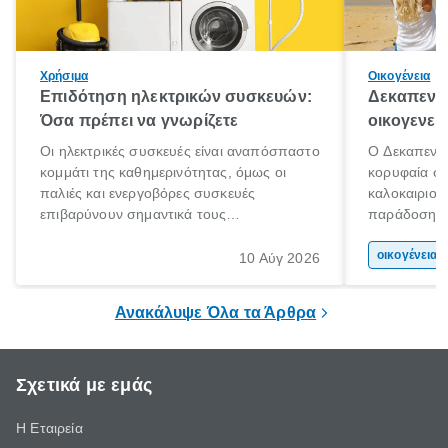
Χρήσιμα
Οικογένεια
Επιδότηση ηλεκτρικών συσκευών:
Δεκαπεντα
Όσα πρέπει να γνωρίζετε
οικογενει
Οι ηλεκτρικές συσκευές είναι αναπόσπαστο
Ο Δεκαπεντα
κομμάτι της καθημερινότητας, όμως οι
κορυφαία στ
παλιές και ενεργοβόρες συσκευές
καλοκαιριού
επιβαρύνουν σημαντικά τους
παράδοση με 
λογαριασμούς ρεύματος και το περιβάλλον.
αφορμή για 
Εδώ ακριβώς έρχεται να βοηθήσει η
χώρας. Είτε 
οικογένεια 
10 Αύγ 2026
επιδότηση ηλεκτρικών συσκευών, δηλαδή
ξεγνοιασιάς 
προγράμματα οικονομικής ενίσχυσης που
Ανακάλυψε Όλα τα Άρθρα
καλύπτουν μέρος του κόστους
αντικατάστασης.
Σχετικά με εμάς
Η Εταιρεία