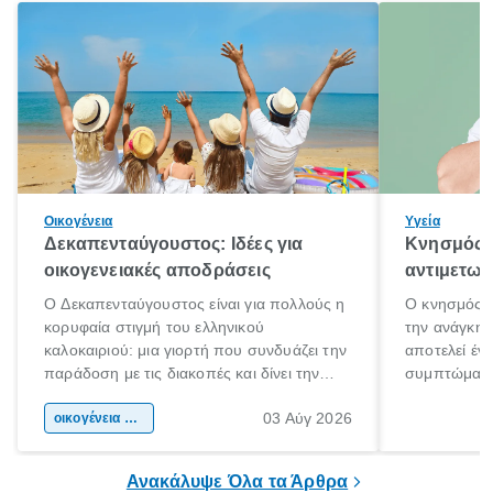
Οικογένεια
Υγεία
Δεκαπενταύγουστος: Ιδέες για
Κνησμός: 
οικογενειακές αποδράσεις
αντιμετωπ
Ο Δεκαπενταύγουστος είναι για πολλούς η
Ο κνησμός ε
κορυφαία στιγμή του ελληνικού
την ανάγκη 
καλοκαιριού: μια γιορτή που συνδυάζει την
αποτελεί έν
παράδοση με τις διακοπές και δίνει την
συμπτώματα
αφορμή για ταξίδια σε κάθε γωνιά της
άνθρωποι κά
03 Αύγ 2026
χώρας. Είτε πρόκειται για λίγες μέρες
οικογένεια & παιδί
πληροφορίες 
ξεγνοιασιάς είτε για μια σύντομη εξόρμηση.
καθώς μπορε
επιμένει για
Ανακάλυψε Όλα τα Άρθρα