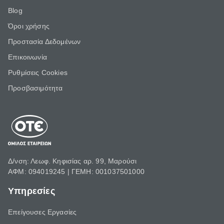
Blog
Όροι χρήσης
Προστασία Δεδομένων
Επικοινωνία
Ρυθμίσεις Cookies
Προσβασιμότητα
Δ/νση: Λεωφ. Κηφισίας αρ. 99, Μαρούσι
ΑΦΜ: 094019245 | ΓΕΜΗ: 001037501000
Υπηρεσίες
Επείγουσες Εργασίες