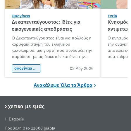
Οικογένεια
Υγεία
Δεκαπενταύγουστος: Ιδέες για
Κνησμός: 
οικογενειακές αποδράσεις
αντιμετωπ
Ο Δεκαπενταύγουστος είναι για πολλούς η
Ο κνησμός ε
κορυφαία στιγμή του ελληνικού
την ανάγκη 
καλοκαιριού: μια γιορτή που συνδυάζει την
αποτελεί έν
παράδοση με τις διακοπές και δίνει την
συμπτώματα
αφορμή για ταξίδια σε κάθε γωνιά της
άνθρωποι κά
03 Αύγ 2026
χώρας. Είτε πρόκειται για λίγες μέρες
οικογένεια & παιδί
πληροφορίες 
ξεγνοιασιάς είτε για μια σύντομη εξόρμηση.
καθώς μπορε
επιμένει για
Ανακάλυψε Όλα τα Άρθρα
Σχετικά με εμάς
Η Εταιρεία
Προβολή στο 11888 giaola