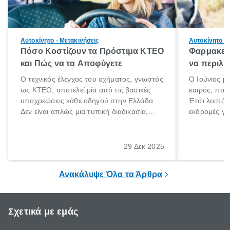
Αυτοκίνητο - Μετακινήσεις
Αυτοκίνητο - 
Πόσο Κοστίζουν τα Πρόστιμα ΚΤΕΟ
Φαρμακείο
και Πώς να τα Αποφύγετε
να περιλα
Ο τεχνικός έλεγχος του οχήματος, γνωστός
Ο Ιούνιος μ
ως ΚΤΕΟ, αποτελεί μία από τις βασικές
καιρός, που 
υποχρεώσεις κάθε οδηγού στην Ελλάδα.
Έτσι λοιπόν
Δεν είναι απλώς μια τυπική διαδικασία,
εκδρομές για
αλλά ένα ουσιαστικό μέτρο για την
ρυθμούς θα 
ασφάλεια των επιβατών, των άλλων
πηγαίνουμε 
οδηγών και του περιβάλλοντος. Ωστόσο,
29 Δεκ 2025
πολλοί ιδιοκτήτες οχημάτων αμελούν την
προθεσμία του ελέγχου.
Ανακάλυψε Όλα τα Άρθρα
Σχετικά με εμάς