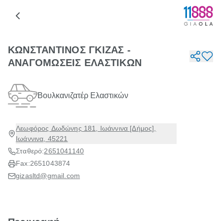
ΚΩΝΣΤΑΝΤΙΝΟΣ ΓΚΙΖΑΣ -
ΑΝΑΓΟΜΩΣΕΙΣ ΕΛΑΣΤΙΚΩΝ
Βουλκανιζατέρ Ελαστικών
Λεωφόρος Δωδώνης 181, Ιωάννινα [Δήμος],
Ιωάννινα, 45221
Σταθερό:
2651041140
Fax:
2651043874
gizasltd@gmail.com