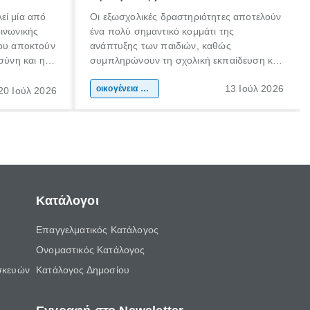
εί μία από
Οι εξωσχολικές δραστηριότητες αποτελούν
οινωνικής
ένα πολύ σημαντικό κομμάτι της
που αποκτούν
ανάπτυξης των παιδιών, καθώς
σύνη και η
συμπληρώνουν τη σχολική εκπαίδευση και
ιδιαίτερα
συμβάλλουν ουσιαστικά στη διαμόρφωση
13 Ιούλ 2026
κάθε
της προσωπικότητας, της κοινωνικότητας
οικογένεια & παιδί
20 Ιούλ 2026
ται από
και των δεξιοτήτων τους. Δεν είναι απλώς
ώσεις.
ένας τρόπος για να περνάει το παιδί τον
ελεύθερο χρόνο του.
Κατάλογοι
Επαγγελματικός Κατάλογος
Ονομαστικός Κατάλογος
σκευών
Κατάλογος Δημοσίου