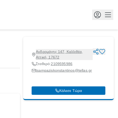
Κουμ
Ανδρομάχης 147, Καλλιθέα,
Αττική, 17672
Σταθερό:
2109595986
tsampaziskonstantinos@tellas.gr
Κάλεσε Τώρα