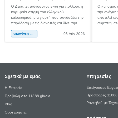
Ο Δεκαπενταύγουστος είναι για πολλούς η
Ο κνησμός ε
κορυφαία στιγμή του ελληνικού
την ανάγκη 
καλοκαιριού: μια γιορτή που συνδυάζει την
αποτελεί έν
παράδοση με τις διακοπές και δίνει την
συμπτώματα
αφορμή για ταξίδια σε κάθε γωνιά της
άνθρωποι κά
03 Αύγ 2026
χώρας. Είτε πρόκειται για λίγες μέρες
οικογένεια & παιδί
πληροφορίες
ξεγνοιασιάς είτε για μια σύντομη εξόρμηση.
καθώς μπορε
επιμένει γι
Σχετικά με εμάς
Υπηρεσίες
Επείγουσες Εργασ
Η Εταιρεία
Προσφορές 11888 
Προβολή στο 11888 giaola
Ραντεβού με Τεχνι
Blog
Όροι χρήσης