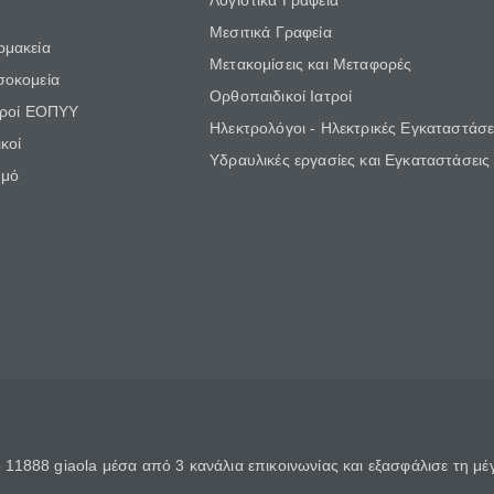
Λογιστικά Γραφεία
Μεσιτικά Γραφεία
ρμακεία
Μετακομίσεις και Μεταφορές
σοκομεία
Ορθοπαιδικοί Ιατροί
τροί ΕΟΠΥΥ
Ηλεκτρολόγοι - Ηλεκτρικές Εγκαταστάσε
κοί
Υδραυλικές εργασίες και Εγκαταστάσεις
θμό
11888 giaola μέσα από 3 κανάλια επικοινωνίας και εξασφάλισε τη μ