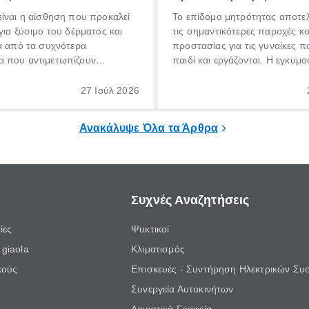
ίναι η αίσθηση που προκαλεί
Το επίδομα μητρότητας αποτελ
για ξύσιμο του δέρματος και
τις σημαντικότερες παροχές κ
α από τα συχνότερα
προστασίας για τις γυναίκες 
 που αντιμετωπίζουν
παιδί και εργάζονται. Η εγκυμο
θε ηλικίας. Πολλοί αναζητούν
γέννηση ενός παιδιού είναι μια 
 για το «κνησμός τι είναι»,
σημαντική περίοδος στη ζωή 
27 Ιούλ 2026
ί να εμφανιστεί ξαφνικά ή να
οικογένειας, η οποία συνοδεύε
α μεγάλο χρονικό διάστημα.
αυξημένες ανάγκες και υποχρε
Ανακάλυψε Όλα τα Άρθρα
Συχνές Αναζητήσεις
ίες
Ψυκτικοί
giaola
Κλιματισμός
κούς
Επισκευές - Συντήρηση Ηλεκτρικών Συ
Συνεργεία Αυτοκινήτων