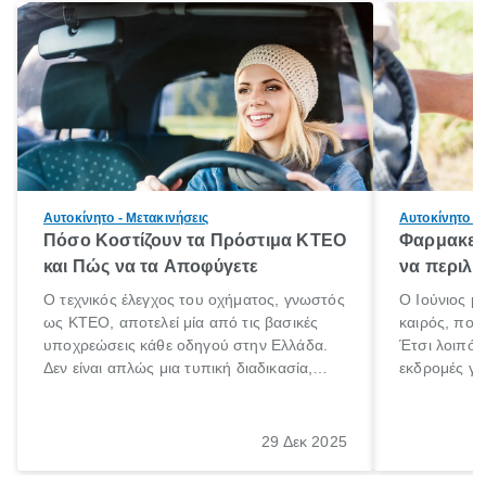
Αυτοκίνητο - Μετακινήσεις
Αυτοκίνητο - 
Πόσο Κοστίζουν τα Πρόστιμα ΚΤΕΟ
Φαρμακείο
και Πώς να τα Αποφύγετε
να περιλα
Ο τεχνικός έλεγχος του οχήματος, γνωστός
Ο Ιούνιος μ
ως ΚΤΕΟ, αποτελεί μία από τις βασικές
καιρός, που 
υποχρεώσεις κάθε οδηγού στην Ελλάδα.
Έτσι λοιπόν
Δεν είναι απλώς μια τυπική διαδικασία,
εκδρομές για
αλλά ένα ουσιαστικό μέτρο για την
ρυθμούς θα 
ασφάλεια των επιβατών, των άλλων
πηγαίνουμε 
οδηγών και του περιβάλλοντος. Ωστόσο,
29 Δεκ 2025
πολλοί ιδιοκτήτες οχημάτων αμελούν την
προθεσμία του ελέγχου.