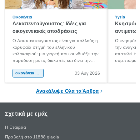
Οικογένεια
Υγεία
Δεκαπενταύγουστος: Ιδέες για
Κνησμός: 
οικογενειακές αποδράσεις
αντιμετωπ
Ο Δεκαπενταύγουστος είναι για πολλούς η
Ο κνησμός ε
κορυφαία στιγμή του ελληνικού
την ανάγκη 
καλοκαιριού: μια γιορτή που συνδυάζει την
αποτελεί έν
παράδοση με τις διακοπές και δίνει την
συμπτώματα
αφορμή για ταξίδια σε κάθε γωνιά της
άνθρωποι κά
03 Αύγ 2026
χώρας. Είτε πρόκειται για λίγες μέρες
οικογένεια & παιδί
πληροφορίες 
ξεγνοιασιάς είτε για μια σύντομη εξόρμηση.
καθώς μπορε
επιμένει για
Ανακάλυψε Όλα τα Άρθρα
Σχετικά με εμάς
Η Εταιρεία
Προβολή στο 11888 giaola