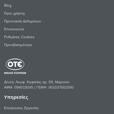
Blog
Όροι χρήσης
Προστασία Δεδομένων
Επικοινωνία
Ρυθμίσεις Cookies
Προσβασιμότητα
Δ/νση: Λεωφ. Κηφισίας αρ. 99, Μαρούσι
ΑΦΜ: 094019245 | ΓΕΜΗ: 001037501000
Υπηρεσίες
Επείγουσες Εργασίες