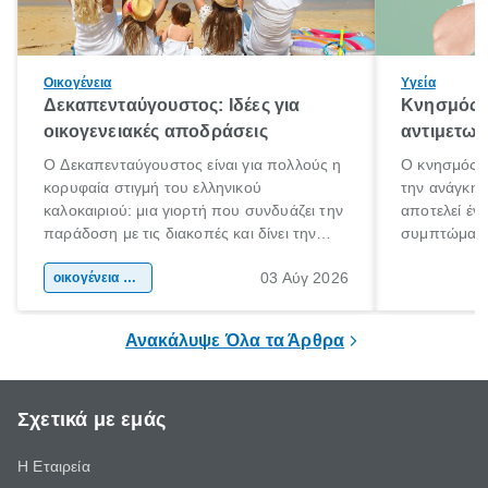
Οικογένεια
Υγεία
Δεκαπενταύγουστος: Ιδέες για
Κνησμός: 
οικογενειακές αποδράσεις
αντιμετωπ
Ο Δεκαπενταύγουστος είναι για πολλούς η
Ο κνησμός ε
κορυφαία στιγμή του ελληνικού
την ανάγκη 
καλοκαιριού: μια γιορτή που συνδυάζει την
αποτελεί έν
παράδοση με τις διακοπές και δίνει την
συμπτώματα
αφορμή για ταξίδια σε κάθε γωνιά της
άνθρωποι κά
03 Αύγ 2026
χώρας. Είτε πρόκειται για λίγες μέρες
οικογένεια & παιδί
πληροφορίες 
ξεγνοιασιάς είτε για μια σύντομη εξόρμηση.
καθώς μπορε
επιμένει για
Ανακάλυψε Όλα τα Άρθρα
Σχετικά με εμάς
Η Εταιρεία