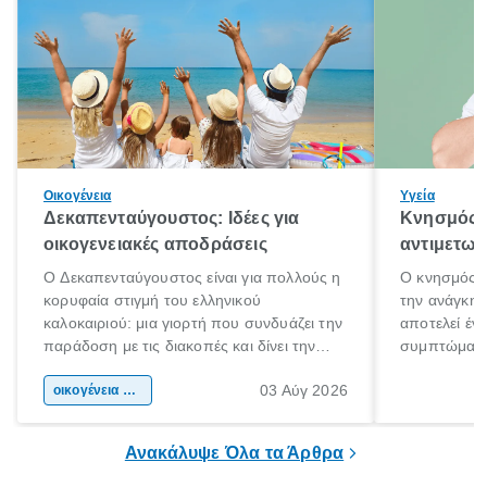
Οικογένεια
Υγεία
Δεκαπενταύγουστος: Ιδέες για
Κνησμός: 
οικογενειακές αποδράσεις
αντιμετωπ
Ο Δεκαπενταύγουστος είναι για πολλούς η
Ο κνησμός ε
κορυφαία στιγμή του ελληνικού
την ανάγκη 
καλοκαιριού: μια γιορτή που συνδυάζει την
αποτελεί έν
παράδοση με τις διακοπές και δίνει την
συμπτώματα
αφορμή για ταξίδια σε κάθε γωνιά της
άνθρωποι κά
03 Αύγ 2026
χώρας. Είτε πρόκειται για λίγες μέρες
οικογένεια & παιδί
πληροφορίες 
ξεγνοιασιάς είτε για μια σύντομη εξόρμηση.
καθώς μπορε
επιμένει για
Ανακάλυψε Όλα τα Άρθρα