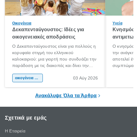
Οικογένεια
Υγεία
Δεκαπενταύγουστος: Ιδέες για
Κνησμός: 
οικογενειακές αποδράσεις
αντιμετωπ
Ο Δεκαπενταύγουστος είναι για πολλούς η
Ο κνησμός ε
κορυφαία στιγμή του ελληνικού
την ανάγκη 
καλοκαιριού: μια γιορτή που συνδυάζει την
αποτελεί έν
παράδοση με τις διακοπές και δίνει την
συμπτώματα
αφορμή για ταξίδια σε κάθε γωνιά της
άνθρωποι κά
03 Αύγ 2026
χώρας. Είτε πρόκειται για λίγες μέρες
οικογένεια & παιδί
πληροφορίες 
ξεγνοιασιάς είτε για μια σύντομη εξόρμηση.
καθώς μπορε
επιμένει για
Ανακάλυψε Όλα τα Άρθρα
Σχετικά με εμάς
Η Εταιρεία