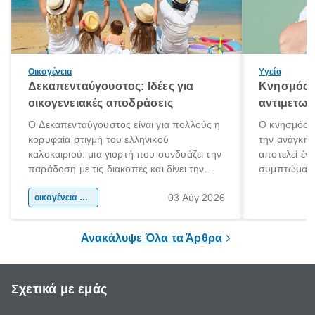
Οικογένεια
Υγεία
Δεκαπενταύγουστος: Ιδέες για
Κνησμός: 
οικογενειακές αποδράσεις
αντιμετωπ
Ο Δεκαπενταύγουστος είναι για πολλούς η
Ο κνησμός ε
κορυφαία στιγμή του ελληνικού
την ανάγκη 
καλοκαιριού: μια γιορτή που συνδυάζει την
αποτελεί έν
παράδοση με τις διακοπές και δίνει την
συμπτώματα
αφορμή για ταξίδια σε κάθε γωνιά της
άνθρωποι κά
03 Αύγ 2026
χώρας. Είτε πρόκειται για λίγες μέρες
οικογένεια & παιδί
πληροφορίες 
ξεγνοιασιάς είτε για μια σύντομη εξόρμηση.
καθώς μπορε
επιμένει για
Ανακάλυψε Όλα τα Άρθρα
Σχετικά με εμάς