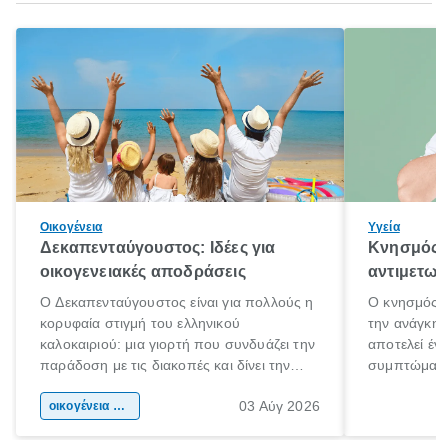
Οικογένεια
Υγεία
Δεκαπενταύγουστος: Ιδέες για
Κνησμός: 
οικογενειακές αποδράσεις
αντιμετωπ
Ο Δεκαπενταύγουστος είναι για πολλούς η
Ο κνησμός ε
κορυφαία στιγμή του ελληνικού
την ανάγκη 
καλοκαιριού: μια γιορτή που συνδυάζει την
αποτελεί έν
παράδοση με τις διακοπές και δίνει την
συμπτώματα
αφορμή για ταξίδια σε κάθε γωνιά της
άνθρωποι κά
03 Αύγ 2026
χώρας. Είτε πρόκειται για λίγες μέρες
οικογένεια & παιδί
πληροφορίες 
ξεγνοιασιάς είτε για μια σύντομη εξόρμηση.
καθώς μπορε