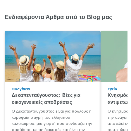
Ενδιαφέροντα Άρθρα από το Blog μας
Οικογένεια
Υγεία
Δεκαπενταύγουστος: Ιδέες για
Κνησμός: 
οικογενειακές αποδράσεις
αντιμετωπ
Ο Δεκαπενταύγουστος είναι για πολλούς η
Ο κνησμός ε
κορυφαία στιγμή του ελληνικού
την ανάγκη 
καλοκαιριού: μια γιορτή που συνδυάζει την
αποτελεί έν
παράδοση με τις διακοπές και δίνει την
συμπτώματα