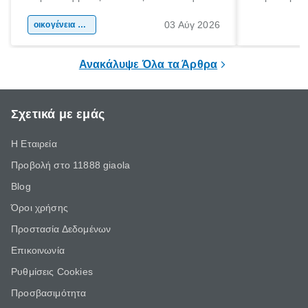
αφορμή για ταξίδια σε κάθε γωνιά της
άνθρωποι κά
03 Αύγ 2026
χώρας. Είτε πρόκειται για λίγες μέρες
οικογένεια & παιδί
πληροφορίες 
ξεγνοιασιάς είτε για μια σύντομη εξόρμηση.
καθώς μπορε
επιμένει για
Ανακάλυψε Όλα τα Άρθρα
Σχετικά με εμάς
Η Εταιρεία
Προβολή στο 11888 giaola
Blog
Όροι χρήσης
Προστασία Δεδομένων
Επικοινωνία
Ρυθμίσεις Cookies
Προσβασιμότητα