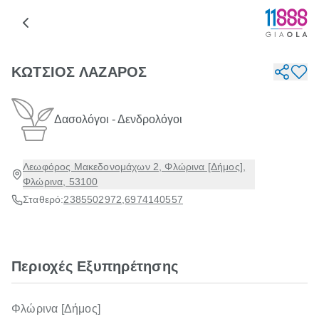
ΚΩΤΣΙΟΣ ΛΑΖΑΡΟΣ
Δασολόγοι - Δενδρολόγοι
Λεωφόρος Μακεδονομάχων 2, Φλώρινα [Δήμος],
Φλώρινα, 53100
Σταθερό:
2385502972
,
6974140557
Περιοχές Εξυπηρέτησης
Φλώρινα [Δήμος]