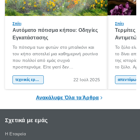
Σπίτι
Σπίτι
Αυτόματο πότισμα κήπου: Οδηγίες
Τερμίτες κ
Εγκατάστασης
Αντιμετώ
Το πότισμα των φυτών στο μπαλκόνι και
Το ξύλο είνα
τον κήπο αποτελεί μια καθημερινή ρουτίνα
το δίνει απ
που πολλοί από εμάς συχνά
της ιστορία
προσπερνάμε. Είτε γιατί δεν
το ξύλο. Αρχ
προλαβαίνουμε, είτε γιατί την ξεχνάμε.
το και αργότ
22 Ιούλ 2025
Αυτό ωστόσο, έχει πολύ αρνητικές
τεχνικές εργασίες
και εργαλεί
απεντόμωσ
επιπτώσεις για τα φυτά μας. Τα οποία
καθημερινότ
χρειάζονται συγκεκριμένη ποσότητα νερού
το ξύλο χρη
Ανακάλυψε Όλα τα Άρθρα
και μάλιστα, είναι καλό να την λαμβάνουν
τα μήκη και
ίδια ώρα κάθε φορά.
Σχετικά με εμάς
Η Εταιρεία