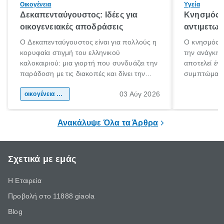
Οικογένεια
Υγεία
Δεκαπενταύγουστος: Ιδέες για
Κνησμός: 
οικογενειακές αποδράσεις
αντιμετωπ
Ο Δεκαπενταύγουστος είναι για πολλούς η
Ο κνησμός ε
κορυφαία στιγμή του ελληνικού
την ανάγκη 
καλοκαιριού: μια γιορτή που συνδυάζει την
αποτελεί έν
παράδοση με τις διακοπές και δίνει την
συμπτώματα
αφορμή για ταξίδια σε κάθε γωνιά της
άνθρωποι κά
03 Αύγ 2026
χώρας. Είτε πρόκειται για λίγες μέρες
οικογένεια & παιδί
πληροφορίες 
ξεγνοιασιάς είτε για μια σύντομη εξόρμηση.
καθώς μπορε
επιμένει για
Ανακάλυψε Όλα τα Άρθρα
Σχετικά με εμάς
Η Εταιρεία
Προβολή στο 11888 giaola
Blog