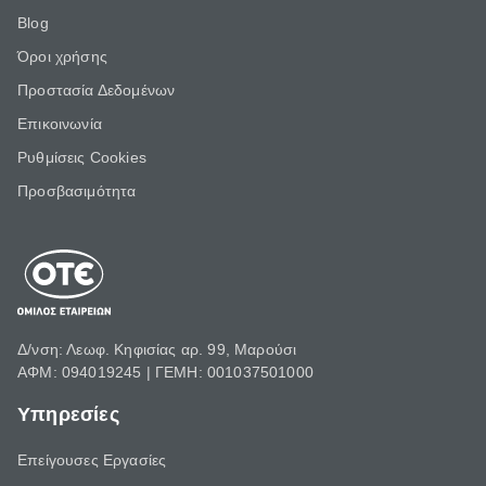
Blog
Όροι χρήσης
Προστασία Δεδομένων
Επικοινωνία
Ρυθμίσεις Cookies
Προσβασιμότητα
Δ/νση: Λεωφ. Κηφισίας αρ. 99, Μαρούσι
ΑΦΜ: 094019245 | ΓΕΜΗ: 001037501000
Υπηρεσίες
Επείγουσες Εργασίες