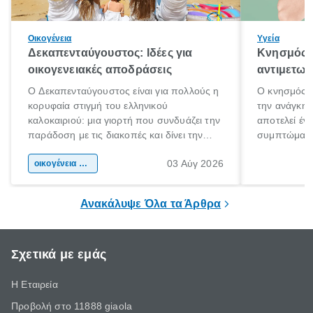
Οικογένεια
Υγεία
Δεκαπενταύγουστος: Ιδέες για
Κνησμός: 
οικογενειακές αποδράσεις
αντιμετωπ
Ο Δεκαπενταύγουστος είναι για πολλούς η
Ο κνησμός ε
κορυφαία στιγμή του ελληνικού
την ανάγκη 
καλοκαιριού: μια γιορτή που συνδυάζει την
αποτελεί έν
παράδοση με τις διακοπές και δίνει την
συμπτώματα
αφορμή για ταξίδια σε κάθε γωνιά της
άνθρωποι κά
03 Αύγ 2026
χώρας. Είτε πρόκειται για λίγες μέρες
οικογένεια & παιδί
πληροφορίες 
ξεγνοιασιάς είτε για μια σύντομη εξόρμηση.
καθώς μπορε
επιμένει για
Ανακάλυψε Όλα τα Άρθρα
Σχετικά με εμάς
Η Εταιρεία
Προβολή στο 11888 giaola