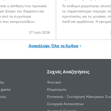
ίναι η αίσθηση που προκαλεί
Το επίδομα μητρότητας αποτελ
για ξύσιμο του δέρματος και
τις σημαντικότερες παροχές κ
α από τα συχνότερα
προστασίας για τις γυναίκες 
 που αντιμετωπίζουν
παιδί και εργάζονται. Η εγκυμο
θε ηλικίας. Πολλοί αναζητούν
γέννηση ενός παιδιού είναι μια 
 για το «κνησμός τι είναι»,
σημαντική περίοδος στη ζωή 
27 Ιούλ 2026
ί να εμφανιστεί ξαφνικά ή να
οικογένειας, η οποία συνοδεύε
α μεγάλο χρονικό διάστημα.
αυξημένες ανάγκες και υποχρε
Ανακάλυψε Όλα τα Άρθρα
Συχνές Αναζητήσεις
ίες
Ψυκτικοί
giaola
Κλιματισμός
κούς
Επισκευές - Συντήρηση Ηλεκτρικών Συ
Συνεργεία Αυτοκινήτων