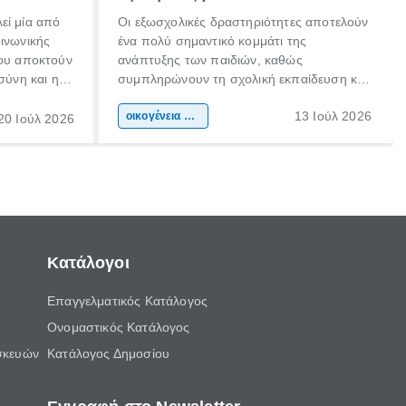
εί μία από
Οι εξωσχολικές δραστηριότητες αποτελούν
οινωνικής
ένα πολύ σημαντικό κομμάτι της
που αποκτούν
ανάπτυξης των παιδιών, καθώς
σύνη και η
συμπληρώνουν τη σχολική εκπαίδευση και
ιδιαίτερα
συμβάλλουν ουσιαστικά στη διαμόρφωση
13 Ιούλ 2026
κάθε
της προσωπικότητας, της κοινωνικότητας
οικογένεια & παιδί
20 Ιούλ 2026
ται από
και των δεξιοτήτων τους. Δεν είναι απλώς
ώσεις.
ένας τρόπος για να περνάει το παιδί τον
ελεύθερο χρόνο του.
Κατάλογοι
Επαγγελματικός Κατάλογος
Ονομαστικός Κατάλογος
σκευών
Κατάλογος Δημοσίου