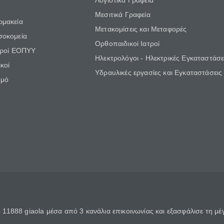
Λογιστικά Γραφεία
Μεσιτικά Γραφεία
ρμακεία
Μετακομίσεις και Μεταφορές
σοκομεία
Ορθοπαιδικοί Ιατροί
τροί ΕΟΠΥΥ
Ηλεκτρολόγοι - Ηλεκτρικές Εγκαταστάσε
κοί
Υδραυλικές εργασίες και Εγκαταστάσεις
θμό
11888 giaola μέσα από 3 κανάλια επικοινωνίας και εξασφάλισε τη μ