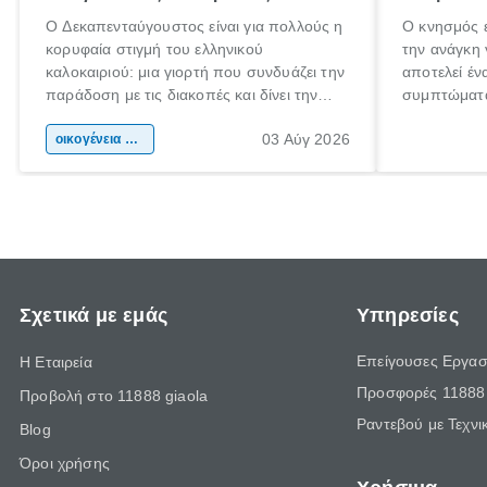
Ο Δεκαπενταύγουστος είναι για πολλούς η
Ο κνησμός ε
κορυφαία στιγμή του ελληνικού
την ανάγκη 
καλοκαιριού: μια γιορτή που συνδυάζει την
αποτελεί έν
παράδοση με τις διακοπές και δίνει την
συμπτώματα
αφορμή για ταξίδια σε κάθε γωνιά της
άνθρωποι κά
03 Αύγ 2026
χώρας. Είτε πρόκειται για λίγες μέρες
οικογένεια & παιδί
πληροφορίες
ξεγνοιασιάς είτε για μια σύντομη εξόρμηση.
καθώς μπορε
επιμένει γι
Σχετικά με εμάς
Υπηρεσίες
Επείγουσες Εργασ
Η Εταιρεία
Προσφορές 11888 
Προβολή στο 11888 giaola
Ραντεβού με Τεχνι
Blog
Όροι χρήσης