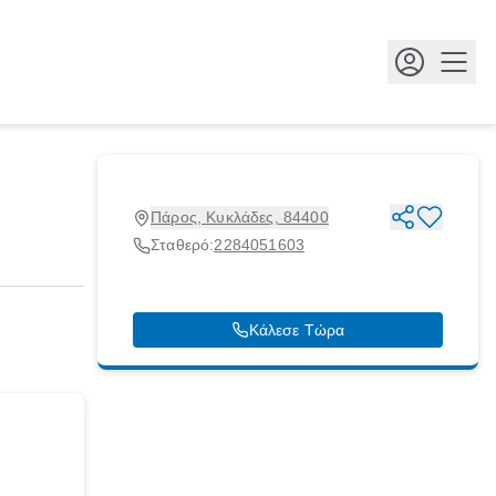
Κουμ
Πάρος, Κυκλάδες, 84400
Σταθερό:
2284051603
Κάλεσε Τώρα