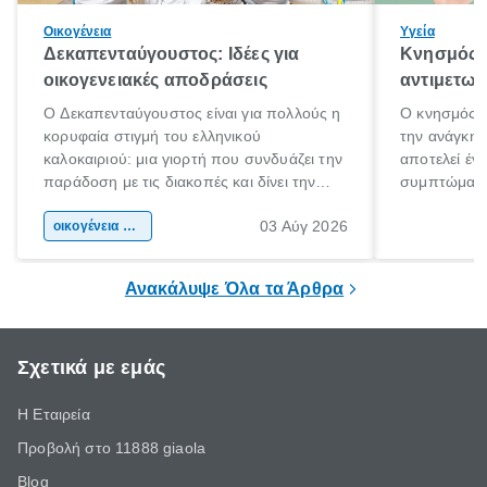
Οικογένεια
Υγεία
Δεκαπενταύγουστος: Ιδέες για
Κνησμός: 
οικογενειακές αποδράσεις
αντιμετωπ
Ο Δεκαπενταύγουστος είναι για πολλούς η
Ο κνησμός ε
κορυφαία στιγμή του ελληνικού
την ανάγκη 
καλοκαιριού: μια γιορτή που συνδυάζει την
αποτελεί έν
παράδοση με τις διακοπές και δίνει την
συμπτώματα
αφορμή για ταξίδια σε κάθε γωνιά της
άνθρωποι κά
03 Αύγ 2026
χώρας. Είτε πρόκειται για λίγες μέρες
οικογένεια & παιδί
πληροφορίες 
ξεγνοιασιάς είτε για μια σύντομη εξόρμηση.
καθώς μπορε
επιμένει για
Ανακάλυψε Όλα τα Άρθρα
Σχετικά με εμάς
Η Εταιρεία
Προβολή στο 11888 giaola
Blog