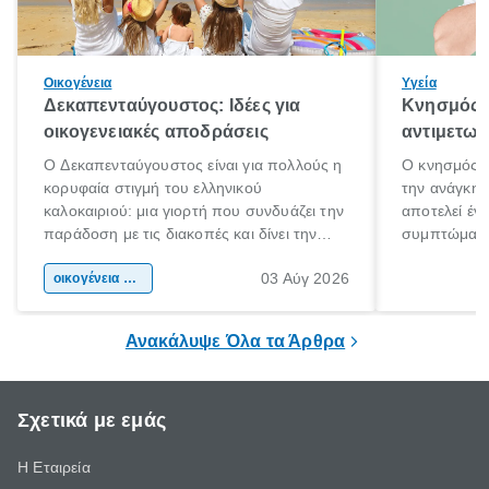
Οικογένεια
Υγεία
Δεκαπενταύγουστος: Ιδέες για
Κνησμός: 
οικογενειακές αποδράσεις
αντιμετωπ
Ο Δεκαπενταύγουστος είναι για πολλούς η
Ο κνησμός ε
κορυφαία στιγμή του ελληνικού
την ανάγκη 
καλοκαιριού: μια γιορτή που συνδυάζει την
αποτελεί έν
παράδοση με τις διακοπές και δίνει την
συμπτώματα
αφορμή για ταξίδια σε κάθε γωνιά της
άνθρωποι κά
03 Αύγ 2026
χώρας. Είτε πρόκειται για λίγες μέρες
οικογένεια & παιδί
πληροφορίες 
ξεγνοιασιάς είτε για μια σύντομη εξόρμηση.
καθώς μπορε
επιμένει για
Ανακάλυψε Όλα τα Άρθρα
Σχετικά με εμάς
Η Εταιρεία