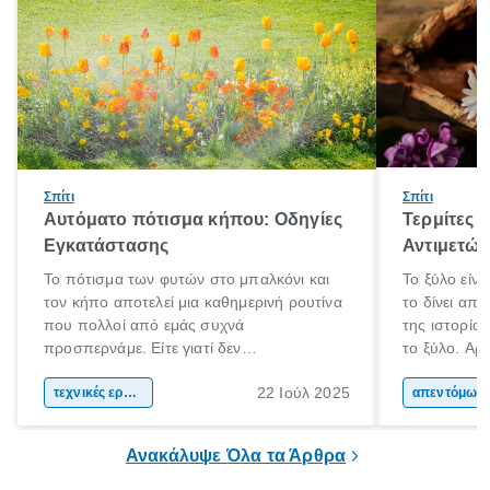
Σπίτι
Σπίτι
Αυτόματο πότισμα κήπου: Οδηγίες
Τερμίτες κ
Εγκατάστασης
Αντιμετώ
Το πότισμα των φυτών στο μπαλκόνι και
Το ξύλο είνα
τον κήπο αποτελεί μια καθημερινή ρουτίνα
το δίνει απ
που πολλοί από εμάς συχνά
της ιστορία
προσπερνάμε. Είτε γιατί δεν
το ξύλο. Αρχ
προλαβαίνουμε, είτε γιατί την ξεχνάμε.
το και αργότ
22 Ιούλ 2025
Αυτό ωστόσο, έχει πολύ αρνητικές
τεχνικές εργασίες
και εργαλεί
απεντόμωσ
επιπτώσεις για τα φυτά μας. Τα οποία
καθημερινότ
χρειάζονται συγκεκριμένη ποσότητα νερού
το ξύλο χρη
Ανακάλυψε Όλα τα Άρθρα
και μάλιστα, είναι καλό να την λαμβάνουν
τα μήκη και
ίδια ώρα κάθε φορά.