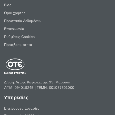
Blog
Όροι χρήσης
Προστασία Δεδομένων
Επικοινωνία
Ρυθμίσεις Cookies
Προσβασιμότητα
Δ/νση: Λεωφ. Κηφισίας αρ. 99, Μαρούσι
ΑΦΜ: 094019245 | ΓΕΜΗ: 001037501000
Υπηρεσίες
Επείγουσες Εργασίες