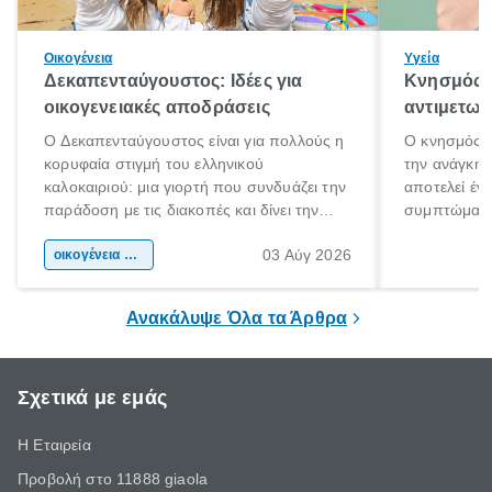
Οικογένεια
Υγεία
Δεκαπενταύγουστος: Ιδέες για
Κνησμός: 
οικογενειακές αποδράσεις
αντιμετωπ
Ο Δεκαπενταύγουστος είναι για πολλούς η
Ο κνησμός ε
κορυφαία στιγμή του ελληνικού
την ανάγκη 
καλοκαιριού: μια γιορτή που συνδυάζει την
αποτελεί έν
παράδοση με τις διακοπές και δίνει την
συμπτώματα
αφορμή για ταξίδια σε κάθε γωνιά της
άνθρωποι κά
03 Αύγ 2026
χώρας. Είτε πρόκειται για λίγες μέρες
οικογένεια & παιδί
πληροφορίες 
ξεγνοιασιάς είτε για μια σύντομη εξόρμηση.
καθώς μπορε
επιμένει για
Ανακάλυψε Όλα τα Άρθρα
Σχετικά με εμάς
Η Εταιρεία
Προβολή στο 11888 giaola