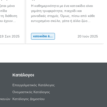
ζεται μόνο
Η καθημερινότητα με ένα κατοικίδιο είναι
ντίδα
γεμάτη τρυφερότητα, παιχνίδι και
 τη διάθεση
μοναδικές στιγμές. Όμως, πίσω από κάθε
ου έχουν
ευτυχισμένο σκύλο, γάτα ή άλλο ζώο
 αδέσποτα,
συντροφιάς, βρίσκεται ένας κηδεμόνας που
φροντίζει να καλύπτει σωστά τις ανάγκες
 δεύτερη
του.
19 Σεπ 2025
20 Ιούν 2025
κατοικίδια & φροντίδα ζώων
ουν
νώσεις.
Κατάλογοι
Επαγγελματικός Κατάλογος
Ονομαστικός Κατάλογος
σκευών
Κατάλογος Δημοσίου