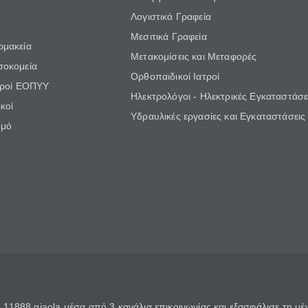
Λογιστικά Γραφεία
Μεσιτικά Γραφεία
ρμακεία
Μετακομίσεις και Μεταφορές
σοκομεία
Ορθοπαιδικοί Ιατροί
τροί ΕΟΠΥΥ
Ηλεκτρολόγοι - Ηλεκτρικές Εγκαταστάσε
κοί
Υδραυλικές εργασίες και Εγκαταστάσεις
θμό
11888 giaola μέσα από 3 κανάλια επικοινωνίας και εξασφάλισε τη μ