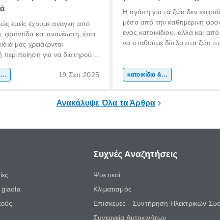
ρά
Η αγάπη για τα ζώα δεν εκφρά
μέσα από την καθημερινή φρο
ώς εμείς έχουμε ανάγκη από
ενός κατοικίδιου, αλλά και από
, φροντίδα και ανανέωση, έτσι
να σταθούμε δίπλα στα ζώα π
κίδιά μας χρειάζονται
ανάγκη. Σκυλάκια και γατάκια
 περιποίηση για να διατηρούν
τραυματισμένα, παρατημένα ή
ι την ευεξία τους. Η
κακοποιημένα, περιμένουν μια
19 Σεπ 2025
κή περιποίηση δεν είναι απλώς
κατοικίδια & φροντίδα ζώων
κατοικίδια & φροντίδα ζώων
ευκαιρία και αυτή τους την δίν
κή διαδικασία, αλλά μια πράξη
καθημερινά οι φιλοζωικές οργα
ου επηρεάζει θετικά τη
Ανακάλυψε Όλα τα Άρθρα
ατάσταση του ζώου.
Συχνές Αναζητήσεις
ίες
Ψυκτικοί
giaola
Κλιματισμός
κούς
Επισκευές - Συντήρηση Ηλεκτρικών Συ
Συνεργεία Αυτοκινήτων