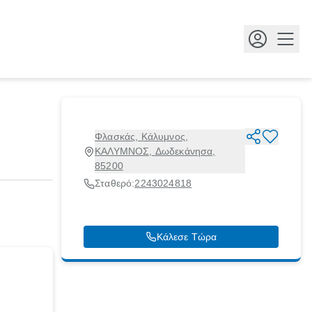
Κουμ
Φλασκάς, Κάλυμνος,
ΚΑΛΥΜΝΟΣ, Δωδεκάνησα,
85200
Σταθερό:
2243024818
Κάλεσε Τώρα