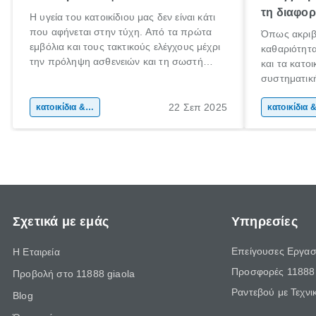
τη διαφο
Η υγεία του κατοικίδιου μας δεν είναι κάτι
που αφήνεται στην τύχη. Από τα πρώτα
Όπως ακριβ
εμβόλια και τους τακτικούς ελέγχους μέχρι
καθαριότητα
την πρόληψη ασθενειών και τη σωστή
και τα κατοι
διαχείριση της ηλικίας, ο ρόλος του
συστηματική
κτηνιάτρου είναι καθοριστικός σε κάθε
την υγεία κα
στάδιο της ζωής ενός ζώου.
22 Σεπ 2025
κατοικίδια & φροντίδα ζώων
επαγγελματι
μια αισθητι
φροντίδας π
συνολική κ
Σχετικά με εμάς
Υπηρεσίες
Επείγουσες Εργασ
Η Εταιρεία
Προσφορές 11888 
Προβολή στο 11888 giaola
Ραντεβού με Τεχνι
Blog