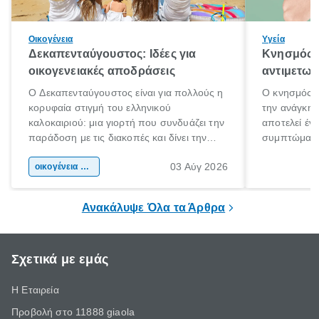
Οικογένεια
Υγεία
Δεκαπενταύγουστος: Ιδέες για
Κνησμός: 
οικογενειακές αποδράσεις
αντιμετωπ
Ο Δεκαπενταύγουστος είναι για πολλούς η
Ο κνησμός ε
κορυφαία στιγμή του ελληνικού
την ανάγκη 
καλοκαιριού: μια γιορτή που συνδυάζει την
αποτελεί έν
παράδοση με τις διακοπές και δίνει την
συμπτώματα
αφορμή για ταξίδια σε κάθε γωνιά της
άνθρωποι κά
03 Αύγ 2026
χώρας. Είτε πρόκειται για λίγες μέρες
οικογένεια & παιδί
πληροφορίες 
ξεγνοιασιάς είτε για μια σύντομη εξόρμηση.
καθώς μπορε
επιμένει για
Ανακάλυψε Όλα τα Άρθρα
Σχετικά με εμάς
Η Εταιρεία
Προβολή στο 11888 giaola