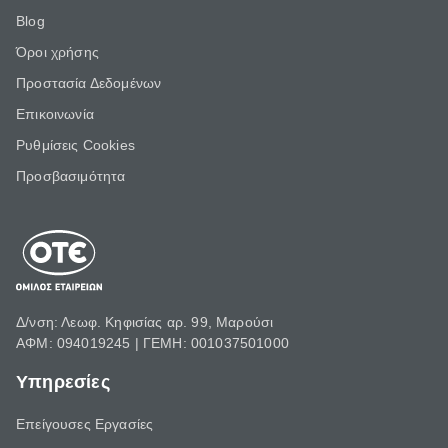
Blog
Όροι χρήσης
Προστασία Δεδομένων
Επικοινωνία
Ρυθμίσεις Cookies
Προσβασιμότητα
Δ/νση: Λεωφ. Κηφισίας αρ. 99, Μαρούσι
ΑΦΜ: 094019245 | ΓΕΜΗ: 001037501000
Υπηρεσίες
Επείγουσες Εργασίες