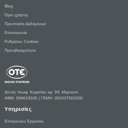
Blog
Όροι χρήσης
Προστασία Δεδομένων
Επικοινωνία
Ρυθμίσεις Cookies
Προσβασιμότητα
Δ/νση: Λεωφ. Κηφισίας αρ. 99, Μαρούσι
ΑΦΜ: 094019245 | ΓΕΜΗ: 001037501000
Υπηρεσίες
Επείγουσες Εργασίες