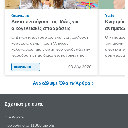
Οικογένεια
Υγεία
Δεκαπενταύγουστος: Ιδέες για
Κνησμός: 
οικογενειακές αποδράσεις
αντιμετωπ
Ο Δεκαπενταύγουστος είναι για πολλούς η
Ο κνησμός ε
κορυφαία στιγμή του ελληνικού
την ανάγκη 
καλοκαιριού: μια γιορτή που συνδυάζει την
αποτελεί έν
παράδοση με τις διακοπές και δίνει την
συμπτώματα
αφορμή για ταξίδια σε κάθε γωνιά της
άνθρωποι κά
03 Αύγ 2026
χώρας. Είτε πρόκειται για λίγες μέρες
οικογένεια & παιδί
πληροφορίες 
ξεγνοιασιάς είτε για μια σύντομη εξόρμηση.
καθώς μπορε
επιμένει για
Ανακάλυψε Όλα τα Άρθρα
Σχετικά με εμάς
Η Εταιρεία
Προβολή στο 11888 giaola