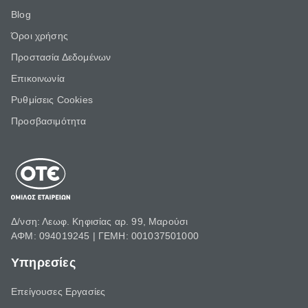
Blog
Όροι χρήσης
Προστασία Δεδομένων
Επικοινωνία
Ρυθμίσεις Cookies
Προσβασιμότητα
Δ/νση: Λεωφ. Κηφισίας αρ. 99, Μαρούσι
ΑΦΜ: 094019245 | ΓΕΜΗ: 001037501000
Υπηρεσίες
Επείγουσες Εργασίες