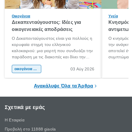
Οικογένεια
Υγεία
Δεκαπενταύγουστος: Ιδέες για
Κνησμός: 
οικογενειακές αποδράσεις
αντιμετωπ
Ο Δεκαπενταύγουστος είναι για πολλούς η
Ο κνησμός ε
κορυφαία στιγμή του ελληνικού
την ανάγκη 
καλοκαιριού: μια γιορτή που συνδυάζει την
αποτελεί έν
παράδοση με τις διακοπές και δίνει την
συμπτώματα
αφορμή για ταξίδια σε κάθε γωνιά της
άνθρωποι κά
03 Αύγ 2026
χώρας. Είτε πρόκειται για λίγες μέρες
οικογένεια & παιδί
πληροφορίες 
ξεγνοιασιάς είτε για μια σύντομη εξόρμηση.
καθώς μπορε
επιμένει για
Ανακάλυψε Όλα τα Άρθρα
Σχετικά με εμάς
Η Εταιρεία
Προβολή στο 11888 giaola