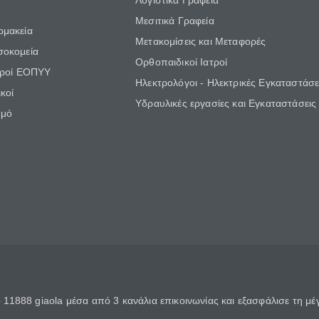
Λογιστικά Γραφεία
Μεσιτικά Γραφεία
ρμακεία
Μετακομίσεις και Μεταφορές
σοκομεία
Ορθοπαιδικοί Ιατροί
τροί ΕΟΠΥΥ
Ηλεκτρολόγοι - Ηλεκτρικές Εγκαταστάσε
κοί
Υδραυλικές εργασίες και Εγκαταστάσεις
θμό
11888 giaola μέσα από 3 κανάλια επικοινωνίας και εξασφάλισε τη μ