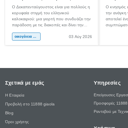
Ο Δεκαπενταύγουστος είναι για πολλούς η
Ο κνησμός ε
κορυφαία στιγμή του ελληνικού
την ανάγκη 
καλοκαιριού: μια γιορτή που συνδυάζει την
αποτελεί έν
παράδοση με τις διακοπές και δίνει την
συμπτώματα
αφορμή για ταξίδια σε κάθε γωνιά της
άνθρωποι κά
03 Αύγ 2026
χώρας. Είτε πρόκειται για λίγες μέρες
οικογένεια & παιδί
πληροφορίες
ξεγνοιασιάς είτε για μια σύντομη εξόρμηση.
καθώς μπορε
επιμένει γι
Σχετικά με εμάς
Υπηρεσίες
Επείγουσες Εργασ
Η Εταιρεία
Προσφορές 11888 
Προβολή στο 11888 giaola
Ραντεβού με Τεχνι
Blog
Όροι χρήσης