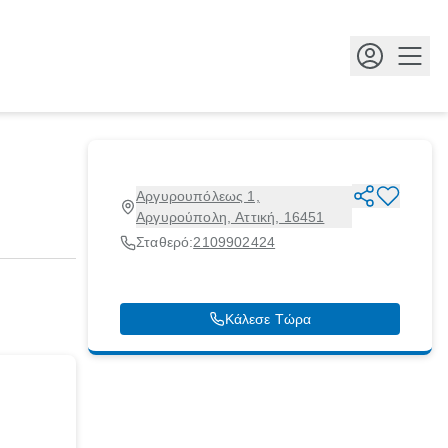
Κουμ
Αργυρουπόλεως 1,
Αργυρούπολη, Αττική, 16451
Σταθερό:
2109902424
Κάλεσε Τώρα