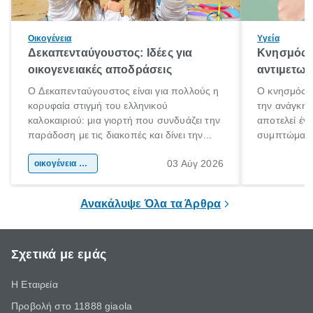
Οικογένεια
Υγεία
Δεκαπενταύγουστος: Ιδέες για
Κνησμός: 
οικογενειακές αποδράσεις
αντιμετωπ
Ο Δεκαπενταύγουστος είναι για πολλούς η
Ο κνησμός ε
κορυφαία στιγμή του ελληνικού
την ανάγκη 
καλοκαιριού: μια γιορτή που συνδυάζει την
αποτελεί έν
παράδοση με τις διακοπές και δίνει την
συμπτώματα
αφορμή για ταξίδια σε κάθε γωνιά της
άνθρωποι κά
03 Αύγ 2026
χώρας. Είτε πρόκειται για λίγες μέρες
οικογένεια & παιδί
πληροφορίες 
ξεγνοιασιάς είτε για μια σύντομη εξόρμηση.
καθώς μπορε
επιμένει για
Ανακάλυψε Όλα τα Άρθρα
Σχετικά με εμάς
Η Εταιρεία
Προβολή στο 11888 giaola