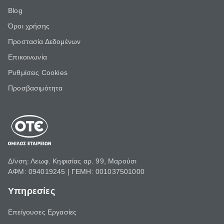
Blog
Όροι χρήσης
Προστασία Δεδομένων
Επικοινωνία
Ρυθμίσεις Cookies
Προσβασιμότητα
Δ/νση: Λεωφ. Κηφισίας αρ. 99, Μαρούσι
ΑΦΜ: 094019245 | ΓΕΜΗ: 001037501000
Υπηρεσίες
Επείγουσες Εργασίες