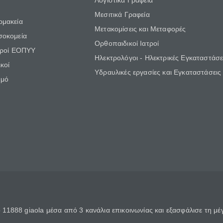
Λογιστικά Γραφεία
Μεσιτικά Γραφεία
ρμακεία
Μετακομίσεις και Μεταφορές
σοκομεία
Ορθοπαιδικοί Ιατροί
τροί ΕΟΠΥΥ
Ηλεκτρολόγοι - Ηλεκτρικές Εγκαταστάσε
κοί
Υδραυλικές εργασίες και Εγκαταστάσεις
θμό
11888 giaola μέσα από 3 κανάλια επικοινωνίας και εξασφάλισε τη μ