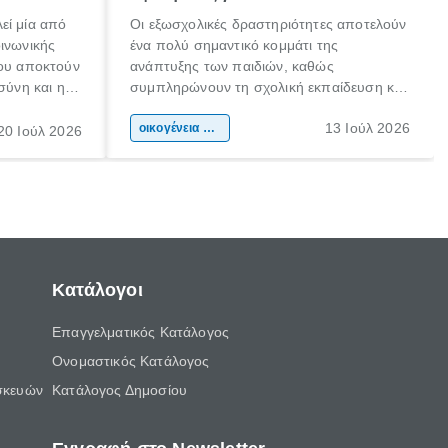
εί μία από
Οι εξωσχολικές δραστηριότητες αποτελούν
οινωνικής
ένα πολύ σημαντικό κομμάτι της
που αποκτούν
ανάπτυξης των παιδιών, καθώς
σύνη και η
συμπληρώνουν τη σχολική εκπαίδευση και
ιδιαίτερα
συμβάλλουν ουσιαστικά στη διαμόρφωση
13 Ιούλ 2026
κάθε
της προσωπικότητας, της κοινωνικότητας
οικογένεια & παιδί
20 Ιούλ 2026
ται από
και των δεξιοτήτων τους. Δεν είναι απλώς
ώσεις.
ένας τρόπος για να περνάει το παιδί τον
ελεύθερο χρόνο του.
Κατάλογοι
Επαγγελματικός Κατάλογος
Ονομαστικός Κατάλογος
σκευών
Κατάλογος Δημοσίου