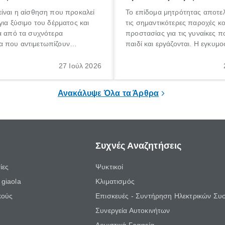
ίναι η αίσθηση που προκαλεί
Το επίδομα μητρότητας αποτελ
για ξύσιμο του δέρματος και
τις σημαντικότερες παροχές κ
α από τα συχνότερα
προστασίας για τις γυναίκες 
 που αντιμετωπίζουν
παιδί και εργάζονται. Η εγκυμο
θε ηλικίας. Πολλοί αναζητούν
γέννηση ενός παιδιού είναι μια 
 για το «κνησμός τι είναι»,
σημαντική περίοδος στη ζωή 
27 Ιούλ 2026
ί να εμφανιστεί ξαφνικά ή να
οικογένειας, η οποία συνοδεύε
α μεγάλο χρονικό διάστημα.
αυξημένες ανάγκες και υποχρε
Ανακάλυψε Όλα τα Άρθρα
Συχνές Αναζητήσεις
ίες
Ψυκτικοί
giaola
Κλιματισμός
κούς
Επισκευές - Συντήρηση Ηλεκτρικών Συ
Συνεργεία Αυτοκινήτων