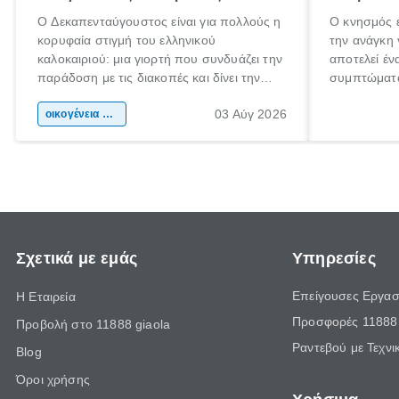
Ο Δεκαπενταύγουστος είναι για πολλούς η
Ο κνησμός ε
κορυφαία στιγμή του ελληνικού
την ανάγκη 
καλοκαιριού: μια γιορτή που συνδυάζει την
αποτελεί έν
παράδοση με τις διακοπές και δίνει την
συμπτώματα
αφορμή για ταξίδια σε κάθε γωνιά της
άνθρωποι κά
03 Αύγ 2026
χώρας. Είτε πρόκειται για λίγες μέρες
οικογένεια & παιδί
πληροφορίες
ξεγνοιασιάς είτε για μια σύντομη εξόρμηση.
καθώς μπορε
επιμένει γι
Σχετικά με εμάς
Υπηρεσίες
Επείγουσες Εργασ
Η Εταιρεία
Προσφορές 11888 
Προβολή στο 11888 giaola
Ραντεβού με Τεχνι
Blog
Όροι χρήσης