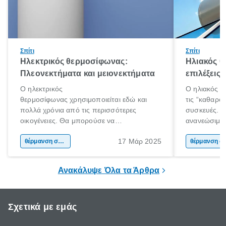
Σπίτι
Σπίτι
Ηλεκτρικός θερμοσίφωνας:
Ηλιακός 
Πλεονεκτήματα και μειονεκτήματα
επιλέξεις
Ο ηλεκτρικός
Ο ηλιακός θ
θερμοσίφωνας χρησιμοποιείται εδώ και
τις “καθαρότ
πολλά χρόνια από τις περισσότερες
συσκευές. Χ
οικογένειες. Θα μπορούσε να
ανανεώσιμη 
χαρακτηριστεί ως ο παραδοσιακός τρόπος
αξιοποιεί εξ
17 Μάρ 2025
θέρμανσης νερού αλλά σίγουρα είναι η
θέρμανση σπιτιού
για την παρ
θέρμαν
εμφάνιση και η διαδεδομένη χρήση του
τους καλοκα
ηλιακού ήρθε και άλλαξε τα δεδομένα.
χειμερινούς 
Ανακάλυψε Όλα τα Άρθρα
Σχετικά με εμάς