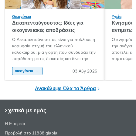
Οικογένεια
Υγεία
Δεκαπενταύγουστος: Ιδέες για
Κνησμός: 
οικογενειακές αποδράσεις
αντιμετωπ
Ο Δεκαπενταύγουστος είναι για πολλούς η
Ο κνησμός ε
κορυφαία στιγμή του ελληνικού
την ανάγκη 
καλοκαιριού: μια γιορτή που συνδυάζει την
αποτελεί έν
παράδοση με τις διακοπές και δίνει την
συμπτώματα
αφορμή για ταξίδια σε κάθε γωνιά της
άνθρωποι κά
03 Αύγ 2026
χώρας. Είτε πρόκειται για λίγες μέρες
οικογένεια & παιδί
πληροφορίες 
ξεγνοιασιάς είτε για μια σύντομη εξόρμηση.
καθώς μπορε
επιμένει για
Ανακάλυψε Όλα τα Άρθρα
Σχετικά με εμάς
Η Εταιρεία
Προβολή στο 11888 giaola