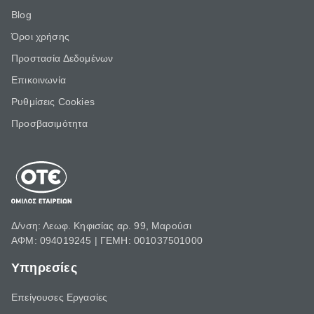
Blog
Όροι χρήσης
Προστασία Δεδομένων
Επικοινωνία
Ρυθμίσεις Cookies
Προσβασιμότητα
Δ/νση: Λεωφ. Κηφισίας αρ. 99, Μαρούσι
ΑΦΜ: 094019245 | ΓΕΜΗ: 001037501000
Υπηρεσίες
Επείγουσες Εργασίες