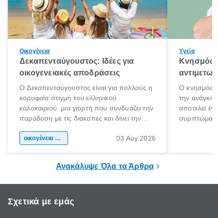
Οικογένεια
Υγεία
Δεκαπενταύγουστος: Ιδέες για
Κνησμός: 
οικογενειακές αποδράσεις
αντιμετωπ
Ο Δεκαπενταύγουστος είναι για πολλούς η
Ο κνησμός ε
κορυφαία στιγμή του ελληνικού
την ανάγκη 
καλοκαιριού: μια γιορτή που συνδυάζει την
αποτελεί έν
παράδοση με τις διακοπές και δίνει την
συμπτώματα
αφορμή για ταξίδια σε κάθε γωνιά της
άνθρωποι κά
03 Αύγ 2026
χώρας. Είτε πρόκειται για λίγες μέρες
οικογένεια & παιδί
πληροφορίες 
ξεγνοιασιάς είτε για μια σύντομη εξόρμηση.
καθώς μπορε
επιμένει για
Ανακάλυψε Όλα τα Άρθρα
Σχετικά με εμάς