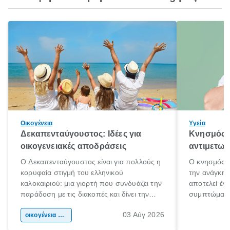
Οικογένεια
Υγεία
Δεκαπενταύγουστος: Ιδέες για
Κνησμός: 
οικογενειακές αποδράσεις
αντιμετωπ
Ο Δεκαπενταύγουστος είναι για πολλούς η
Ο κνησμός ε
κορυφαία στιγμή του ελληνικού
την ανάγκη 
καλοκαιριού: μια γιορτή που συνδυάζει την
αποτελεί έν
παράδοση με τις διακοπές και δίνει την
συμπτώματα
αφορμή για ταξίδια σε κάθε γωνιά της
άνθρωποι κά
03 Αύγ 2026
χώρας. Είτε πρόκειται για λίγες μέρες
οικογένεια & παιδί
πληροφορίες 
ξεγνοιασιάς είτε για μια σύντομη εξόρμηση.
καθώς μπορε