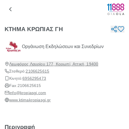
ΚΤΗΜΑ ΚΡΩΠΙΑΣ ΓΗ
Οργάνωση Εκδηλώσεων και Συνεδρίων
Λεωφόρος Λαυρίου 177, Κορωπί, Αττική, 19400
Σταθερό:
2106625615
Κινητό:
6956295473
Fax:
2106625615
info@kropiasgi.com
www.ktimakropiasgi.gr
Περιγραφή