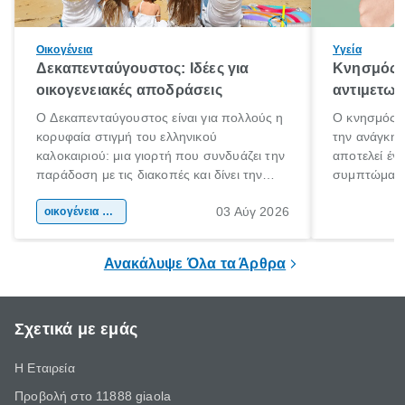
Οικογένεια
Υγεία
Δεκαπενταύγουστος: Ιδέες για
Κνησμός: 
οικογενειακές αποδράσεις
αντιμετωπ
Ο Δεκαπενταύγουστος είναι για πολλούς η
Ο κνησμός ε
κορυφαία στιγμή του ελληνικού
την ανάγκη 
καλοκαιριού: μια γιορτή που συνδυάζει την
αποτελεί έν
παράδοση με τις διακοπές και δίνει την
συμπτώματα
αφορμή για ταξίδια σε κάθε γωνιά της
άνθρωποι κά
03 Αύγ 2026
χώρας. Είτε πρόκειται για λίγες μέρες
οικογένεια & παιδί
πληροφορίες 
ξεγνοιασιάς είτε για μια σύντομη εξόρμηση.
καθώς μπορε
επιμένει για
Ανακάλυψε Όλα τα Άρθρα
Σχετικά με εμάς
Η Εταιρεία
Προβολή στο 11888 giaola