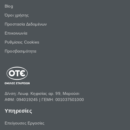
Blog
Όροι χρήσης
Προστασία Δεδομένων
Επικοινωνία
Ρυθμίσεις Cookies
Προσβασιμότητα
Δ/νση: Λεωφ. Κηφισίας αρ. 99, Μαρούσι
ΑΦΜ: 094019245 | ΓΕΜΗ: 001037501000
Υπηρεσίες
Επείγουσες Εργασίες