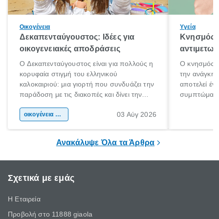
Οικογένεια
Υγεία
Δεκαπενταύγουστος: Ιδέες για
Κνησμός: 
οικογενειακές αποδράσεις
αντιμετωπ
Ο Δεκαπενταύγουστος είναι για πολλούς η
Ο κνησμός ε
κορυφαία στιγμή του ελληνικού
την ανάγκη 
καλοκαιριού: μια γιορτή που συνδυάζει την
αποτελεί έν
παράδοση με τις διακοπές και δίνει την
συμπτώματα
αφορμή για ταξίδια σε κάθε γωνιά της
άνθρωποι κά
03 Αύγ 2026
χώρας. Είτε πρόκειται για λίγες μέρες
οικογένεια & παιδί
πληροφορίες 
ξεγνοιασιάς είτε για μια σύντομη εξόρμηση.
καθώς μπορε
επιμένει για
Ανακάλυψε Όλα τα Άρθρα
Σχετικά με εμάς
Η Εταιρεία
Προβολή στο 11888 giaola