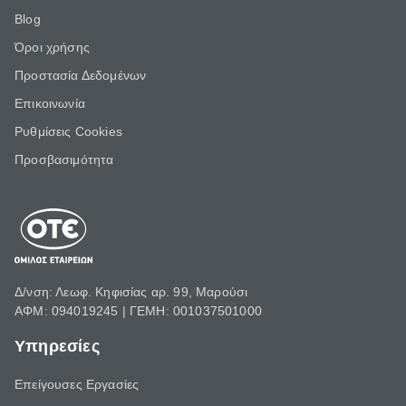
Blog
Όροι χρήσης
Προστασία Δεδομένων
Επικοινωνία
Ρυθμίσεις Cookies
Προσβασιμότητα
Δ/νση: Λεωφ. Κηφισίας αρ. 99, Μαρούσι
ΑΦΜ: 094019245 | ΓΕΜΗ: 001037501000
Υπηρεσίες
Επείγουσες Εργασίες