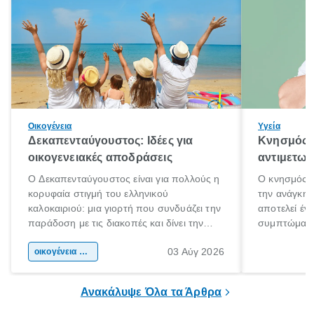
Οικογένεια
Υγεία
Δεκαπενταύγουστος: Ιδέες για
Κνησμός: 
οικογενειακές αποδράσεις
αντιμετωπ
Ο Δεκαπενταύγουστος είναι για πολλούς η
Ο κνησμός ε
κορυφαία στιγμή του ελληνικού
την ανάγκη 
καλοκαιριού: μια γιορτή που συνδυάζει την
αποτελεί έν
παράδοση με τις διακοπές και δίνει την
συμπτώματα
αφορμή για ταξίδια σε κάθε γωνιά της
άνθρωποι κά
03 Αύγ 2026
χώρας. Είτε πρόκειται για λίγες μέρες
οικογένεια & παιδί
πληροφορίες 
ξεγνοιασιάς είτε για μια σύντομη εξόρμηση.
καθώς μπορε
επιμένει για
Ανακάλυψε Όλα τα Άρθρα