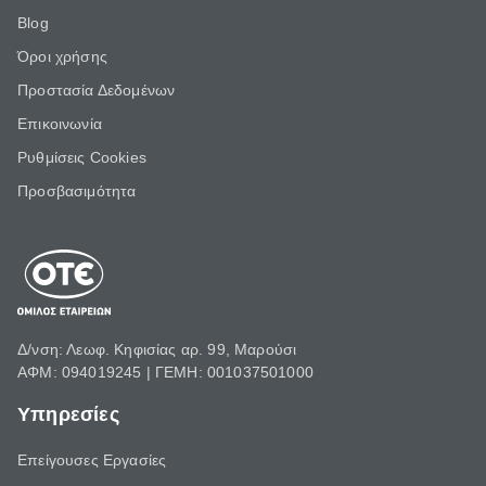
Blog
Όροι χρήσης
Προστασία Δεδομένων
Επικοινωνία
Ρυθμίσεις Cookies
Προσβασιμότητα
Δ/νση: Λεωφ. Κηφισίας αρ. 99, Μαρούσι
ΑΦΜ: 094019245 | ΓΕΜΗ: 001037501000
Υπηρεσίες
Επείγουσες Εργασίες