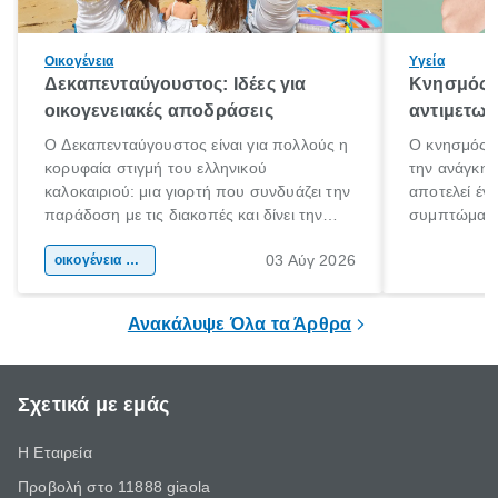
Οικογένεια
Υγεία
Δεκαπενταύγουστος: Ιδέες για
Κνησμός: 
οικογενειακές αποδράσεις
αντιμετωπ
Ο Δεκαπενταύγουστος είναι για πολλούς η
Ο κνησμός ε
κορυφαία στιγμή του ελληνικού
την ανάγκη 
καλοκαιριού: μια γιορτή που συνδυάζει την
αποτελεί έν
παράδοση με τις διακοπές και δίνει την
συμπτώματα
αφορμή για ταξίδια σε κάθε γωνιά της
άνθρωποι κά
03 Αύγ 2026
χώρας. Είτε πρόκειται για λίγες μέρες
οικογένεια & παιδί
πληροφορίες 
ξεγνοιασιάς είτε για μια σύντομη εξόρμηση.
καθώς μπορε
επιμένει για
Ανακάλυψε Όλα τα Άρθρα
Σχετικά με εμάς
Η Εταιρεία
Προβολή στο 11888 giaola