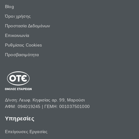
Blog
Όροι χρήσης
Προστασία Δεδομένων
Επικοινωνία
Ρυθμίσεις Cookies
Προσβασιμότητα
Δ/νση: Λεωφ. Κηφισίας αρ. 99, Μαρούσι
ΑΦΜ: 094019245 | ΓΕΜΗ: 001037501000
Υπηρεσίες
Επείγουσες Εργασίες