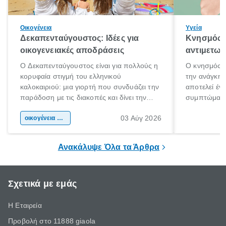
Οικογένεια
Υγεία
Δεκαπενταύγουστος: Ιδέες για
Κνησμός: 
οικογενειακές αποδράσεις
αντιμετωπ
Ο Δεκαπενταύγουστος είναι για πολλούς η
Ο κνησμός ε
κορυφαία στιγμή του ελληνικού
την ανάγκη 
καλοκαιριού: μια γιορτή που συνδυάζει την
αποτελεί έν
παράδοση με τις διακοπές και δίνει την
συμπτώματα
αφορμή για ταξίδια σε κάθε γωνιά της
άνθρωποι κά
03 Αύγ 2026
χώρας. Είτε πρόκειται για λίγες μέρες
οικογένεια & παιδί
πληροφορίες 
ξεγνοιασιάς είτε για μια σύντομη εξόρμηση.
καθώς μπορε
επιμένει για
Ανακάλυψε Όλα τα Άρθρα
Σχετικά με εμάς
Η Εταιρεία
Προβολή στο 11888 giaola