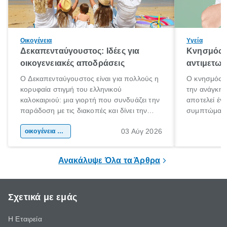
Οικογένεια
Υγεία
Δεκαπενταύγουστος: Ιδέες για
Κνησμός: 
οικογενειακές αποδράσεις
αντιμετωπ
Ο Δεκαπενταύγουστος είναι για πολλούς η
Ο κνησμός ε
κορυφαία στιγμή του ελληνικού
την ανάγκη 
καλοκαιριού: μια γιορτή που συνδυάζει την
αποτελεί έν
παράδοση με τις διακοπές και δίνει την
συμπτώματα
αφορμή για ταξίδια σε κάθε γωνιά της
άνθρωποι κά
03 Αύγ 2026
χώρας. Είτε πρόκειται για λίγες μέρες
οικογένεια & παιδί
πληροφορίες 
ξεγνοιασιάς είτε για μια σύντομη εξόρμηση.
καθώς μπορε
επιμένει για
Ανακάλυψε Όλα τα Άρθρα
Σχετικά με εμάς
Η Εταιρεία