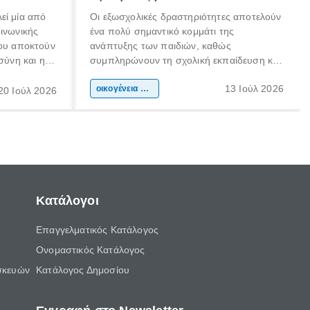
εί μία από
Οι εξωσχολικές δραστηριότητες αποτελούν
οινωνικής
ένα πολύ σημαντικό κομμάτι της
που αποκτούν
ανάπτυξης των παιδιών, καθώς
σύνη και η
συμπληρώνουν τη σχολική εκπαίδευση και
ιδιαίτερα
συμβάλλουν ουσιαστικά στη διαμόρφωση
13 Ιούλ 2026
κάθε
της προσωπικότητας, της κοινωνικότητας
οικογένεια & παιδί
20 Ιούλ 2026
ται από
και των δεξιοτήτων τους. Δεν είναι απλώς
ώσεις.
ένας τρόπος για να περνάει το παιδί τον
ελεύθερο χρόνο του.
Κατάλογοι
Επαγγελματικός Κατάλογος
Ονομαστικός Κατάλογος
σκευών
Κατάλογος Δημοσίου