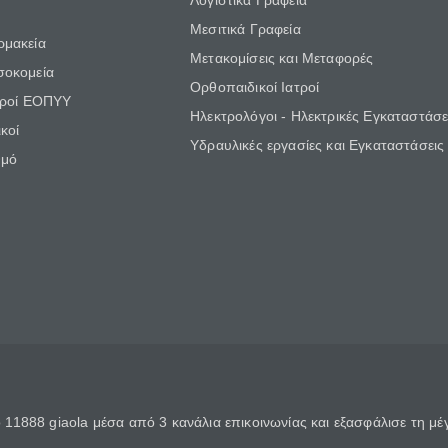
Λογιστικά Γραφεία
Μεσιτικά Γραφεία
ρμακεία
Μετακομίσεις και Μεταφορές
σοκομεία
Ορθοπαιδικοί Ιατροί
τροί ΕΟΠΥΥ
Ηλεκτρολόγοι - Ηλεκτρικές Εγκαταστάσε
κοί
Υδραυλικές εργασίες και Εγκαταστάσεις
θμό
11888 giaola μέσα από 3 κανάλια επικοινωνίας και εξασφάλισε τη μ