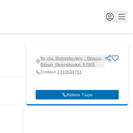
Κουμ
9ο χλμ. Θεσσαλονίκης - Θέρμης,
Θέρμη, Θεσσαλονίκη, 57001
Σταθερό:
2310534751
Κάλεσε Τώρα