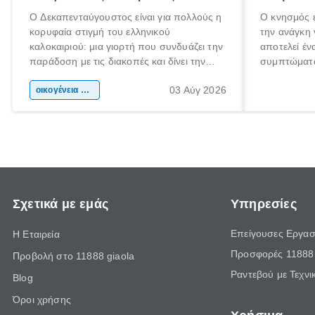
Ο Δεκαπενταύγουστος είναι για πολλούς η
Ο κνησμός ε
κορυφαία στιγμή του ελληνικού
την ανάγκη 
καλοκαιριού: μια γιορτή που συνδυάζει την
αποτελεί έν
παράδοση με τις διακοπές και δίνει την
συμπτώματα
αφορμή για ταξίδια σε κάθε γωνιά της
άνθρωποι κά
03 Αύγ 2026
χώρας. Είτε πρόκειται για λίγες μέρες
οικογένεια & παιδί
πληροφορίες
ξεγνοιασιάς είτε για μια σύντομη εξόρμηση.
καθώς μπορε
επιμένει γι
Σχετικά με εμάς
Υπηρεσίες
Επείγουσες Εργασ
Η Εταιρεία
Προσφορές 11888 
Προβολή στο 11888 giaola
Ραντεβού με Τεχνι
Blog
Όροι χρήσης