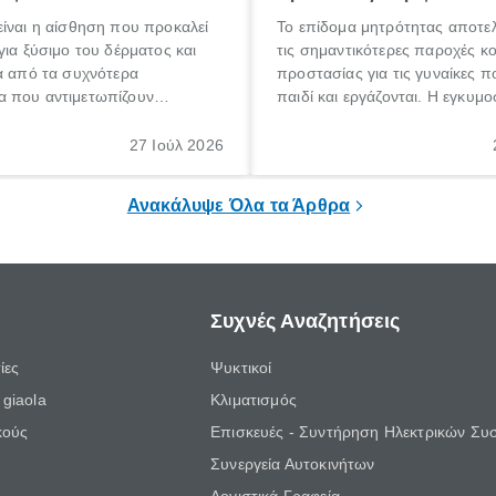
ίναι η αίσθηση που προκαλεί
Το επίδομα μητρότητας αποτελ
για ξύσιμο του δέρματος και
τις σημαντικότερες παροχές κ
α από τα συχνότερα
προστασίας για τις γυναίκες 
 που αντιμετωπίζουν
παιδί και εργάζονται. Η εγκυμο
θε ηλικίας. Πολλοί αναζητούν
γέννηση ενός παιδιού είναι μια 
 για το «κνησμός τι είναι»,
σημαντική περίοδος στη ζωή 
27 Ιούλ 2026
ί να εμφανιστεί ξαφνικά ή να
οικογένειας, η οποία συνοδεύε
α μεγάλο χρονικό διάστημα.
αυξημένες ανάγκες και υποχρε
Ανακάλυψε Όλα τα Άρθρα
Συχνές Αναζητήσεις
ίες
Ψυκτικοί
giaola
Κλιματισμός
κούς
Επισκευές - Συντήρηση Ηλεκτρικών Συ
Συνεργεία Αυτοκινήτων